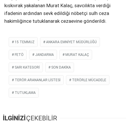
kıskıvrak yakalanan Murat Kalaç, savcılıkta verdiği
ifadenin ardından sevk edildiği nöbetçi sulh ceza
hakimliğince tutuklanarak cezaevine gönderildi.
15 TEMMUZ
ANKARA EMNIYET MÜDÜRLÜĞÜ
FETÖ
JANDARMA
MURAT KALAÇ
SARI KATEGORI
SON DAKIKA
TERÖR ARANANLAR LISTESI
TERÖRLE MÜCADELE
TUTUKLAMA
İLGİNİZİ
ÇEKEBİLİR