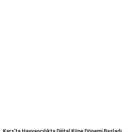
Kars’ta Hayvancılıkta Dijital Küpe Dönemi Başladı