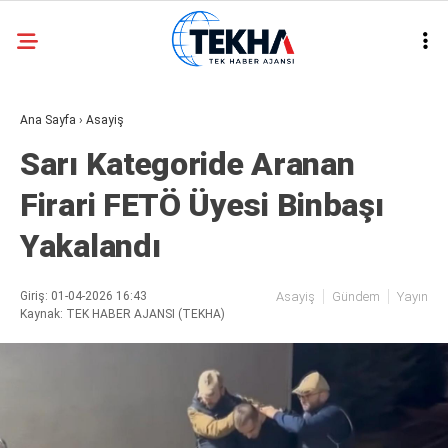
22.3
°
ANKARA
Ana Sayfa
›
Asayiş
GALERİ
VİDEO
Sarı Kategoride Aranan
ASAYIŞ
Firari FETÖ Üyesi Binbaşı
GÜNDEM
Yakalandı
GENEL
EKONOMI
Giriş: 01-04-2026 16:43
Asayiş
Gündem
Yayın
Kaynak: TEK HABER AJANSI (TEKHA)
POLITIKA
SIYASET
DÜNYA
METEOROLOJI