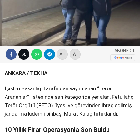
SPOR
SERVISLER
WhatsApp İhbar
Hattı
ABONE OL
+
-
Facebook
ANKARA / TEKHA
İçişleri Bakanlığı tarafından yayımlanan “Terör
Arananlar” listesinde sarı kategoride yer alan, Fetullahçı
Instagram
Terör Örgütü (FETÖ) üyesi ve görevinden ihraç edilmiş
jandarma kıdemli binbaşı Murat Kalaç tutuklandı.
Youtube
10 Yıllık Firar Operasyonla Son Buldu