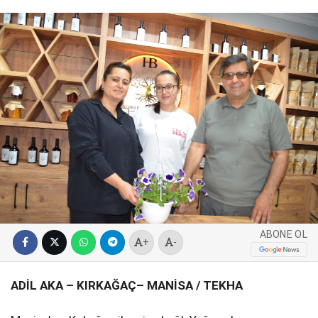
SPOR
SERVISLER
WhatsApp İhbar
Hattı
Facebook
Instagram
ABONE OL
+
-
Youtube
ADİL AKA – KIRKAĞAÇ– MANİSA / TEKHA