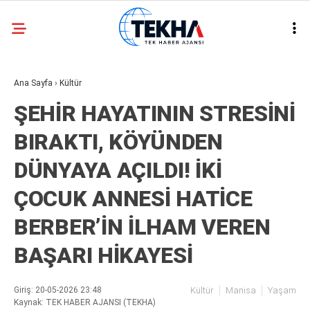
22.9
°
ANKARA
Ana Sayfa
›
Kültür
GALERİ
VİDEO
ŞEHİR HAYATININ STRESİNİ
ASAYIŞ
BIRAKTI, KÖYÜNDEN
GÜNDEM
DÜNYAYA AÇILDI! İKİ
GENEL
ÇOCUK ANNESİ HATİCE
EKONOMI
BERBER’İN İLHAM VEREN
POLITIKA
BAŞARI HİKAYESİ
SIYASET
DÜNYA
Giriş: 20-05-2026 23:48
Kültür
Manisa
Yaşam
Kaynak: TEK HABER AJANSI (TEKHA)
METEOROLOJI