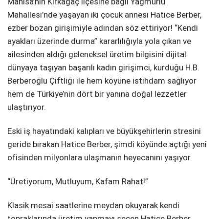
Manisa’nın Kırkağaç ilçesine bağlı Yağmurlu
Mahallesi’nde yaşayan iki çocuk annesi Hatice Berber,
ezber bozan girişimiyle adından söz ettiriyor! “Kendi
ayakları üzerinde durma” kararlılığıyla yola çıkan ve
ailesinden aldığı geleneksel üretim bilgisini dijital
dünyaya taşıyan başarılı kadın girişimci, kurduğu H.B.
Berberoğlu Çiftliği ile hem köyüne istihdam sağlıyor
hem de Türkiye’nin dört bir yanına doğal lezzetler
ulaştırıyor.
Eski iş hayatındaki kalıpları ve büyükşehirlerin stresini
geride bırakan Hatice Berber, şimdi köyünde açtığı yeni
ofisinden milyonlara ulaşmanın heyecanını yaşıyor.
“Üretiyorum, Mutluyum, Kafam Rahat!”
Klasik mesai saatlerine meydan okuyarak kendi
topraklarında üretim yapmayı seçen Hatice Berber,