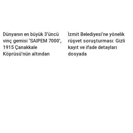
Dünyanın en büyük 3’üncü
İzmit Belediyesi’ne yönelik
vinç gemisi ‘SAIPEM 7000’,
rüşvet soruşturması: Gizli
1915 Çanakkale
kayıt ve ifade detayları
Köprüsü’nün altından
dosyada