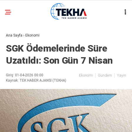
21.8
°
ANKARA
Ana Sayfa
›
Ekonomi
GALERİ
VİDEO
SGK Ödemelerinde Süre
ASAYIŞ
Uzatıldı: Son Gün 7 Nisan
GÜNDEM
GENEL
Giriş: 01-04-2026 00:00
Ekonomi
Gündem
Yayın
Kaynak: TEK HABER AJANSI (TEKHA)
EKONOMI
POLITIKA
SIYASET
DÜNYA
METEOROLOJI