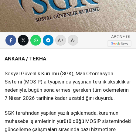
SPOR
SERVISLER
WhatsApp İhbar
Hattı
ABONE OL
+
-
ANKARA / TEKHA
Facebook
Sosyal Güvenlik Kurumu (SGK), Mali Otomasyon
Sistemi (MOSIP) altyapısında yaşanan teknik aksaklıklar
nedeniyle, bugün sona ermesi gereken tüm ödemelerin
Instagram
7 Nisan 2026 tarihine kadar uzatıldığını duyurdu.
SGK tarafından yapılan yazılı açıklamada, kurumun
Youtube
muhasebe işlemlerinin yürütüldüğü MOSIP sistemindeki
güncelleme çalışmaları sırasında bazı hizmetlere