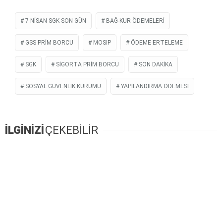
7 NISAN SGK SON GÜN
BAĞ-KUR ÖDEMELERI
GSS PRIM BORCU
MOSIP
ÖDEME ERTELEME
SGK
SIGORTA PRIM BORCU
SON DAKIKA
SOSYAL GÜVENLIK KURUMU
YAPILANDIRMA ÖDEMESI
İLGİNİZİ
ÇEKEBİLİR