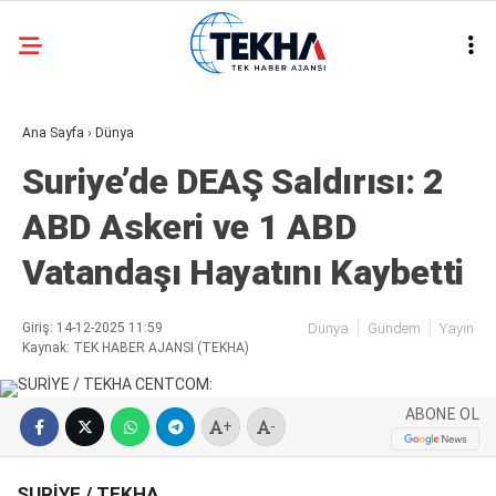
27.9
°
ANKARA
Ana Sayfa
›
Dünya
GALERİ
VİDEO
Suriye’de DEAŞ Saldırısı: 2
ASAYIŞ
ABD Askeri ve 1 ABD
GÜNDEM
Vatandaşı Hayatını Kaybetti
GENEL
EKONOMI
Giriş: 14-12-2025 11:59
Dünya
Gündem
Yayın
Kaynak: TEK HABER AJANSI (TEKHA)
POLITIKA
SIYASET
ABONE OL
+
-
DÜNYA
SURİYE / TEKHA
METEOROLOJI