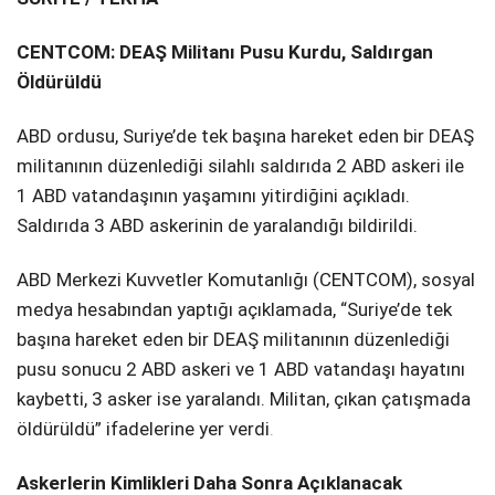
SPOR
CENTCOM: DEAŞ Militanı Pusu Kurdu, Saldırgan
Öldürüldü
SERVISLER
WhatsApp İhbar
Hattı
ABD ordusu, Suriye’de tek başına hareket eden bir DEAŞ
militanının düzenlediği silahlı saldırıda 2 ABD askeri ile
1 ABD vatandaşının yaşamını yitirdiğini açıkladı.
Saldırıda 3 ABD askerinin de yaralandığı bildirildi.
Facebook
ABD Merkezi Kuvvetler Komutanlığı (CENTCOM), sosyal
medya hesabından yaptığı açıklamada, “Suriye’de tek
başına hareket eden bir DEAŞ militanının düzenlediği
Instagram
pusu sonucu 2 ABD askeri ve 1 ABD vatandaşı hayatını
kaybetti, 3 asker ise yaralandı. Militan, çıkan çatışmada
Youtube
öldürüldü” ifadelerine yer verdi
.
Askerlerin Kimlikleri Daha Sonra Açıklanacak