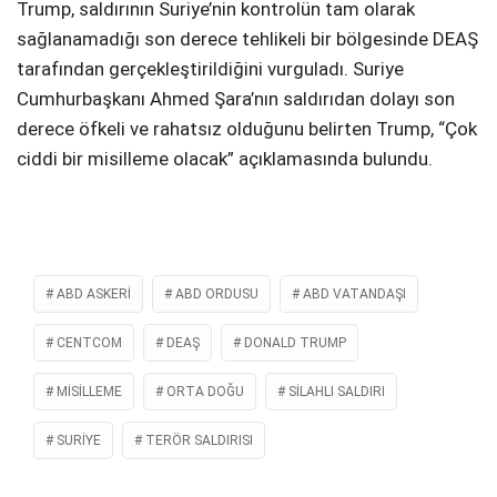
Trump, saldırının Suriye’nin kontrolün tam olarak
sağlanamadığı son derece tehlikeli bir bölgesinde DEAŞ
tarafından gerçekleştirildiğini vurguladı. Suriye
Cumhurbaşkanı Ahmed Şara’nın saldırıdan dolayı son
derece öfkeli ve rahatsız olduğunu belirten Trump, “Çok
ciddi bir misilleme olacak” açıklamasında bulundu.
ABD ASKERI
ABD ORDUSU
ABD VATANDAŞI
CENTCOM
DEAŞ
DONALD TRUMP
MISILLEME
ORTA DOĞU
SILAHLI SALDIRI
SURİYE
TERÖR SALDIRISI