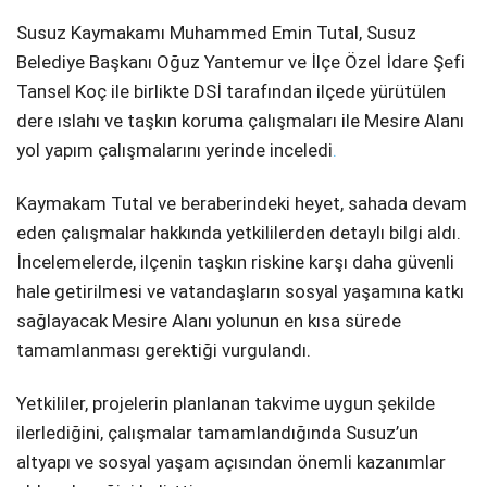
Susuz Kaymakamı Muhammed Emin Tutal, Susuz
SPOR
Belediye Başkanı Oğuz Yantemur ve İlçe Özel İdare Şefi
SERVISLER
Tansel Koç ile birlikte DSİ tarafından ilçede yürütülen
WhatsApp İhbar
Hattı
dere ıslahı ve taşkın koruma çalışmaları ile Mesire Alanı
yol yapım çalışmalarını yerinde inceledi
.
Kaymakam Tutal ve beraberindeki heyet, sahada devam
Facebook
eden çalışmalar hakkında yetkililerden detaylı bilgi aldı.
İncelemelerde, ilçenin taşkın riskine karşı daha güvenli
hale getirilmesi ve vatandaşların sosyal yaşamına katkı
sağlayacak Mesire Alanı yolunun en kısa sürede
tamamlanması gerektiği vurgulandı.
Instagram
Yetkililer, projelerin planlanan takvime uygun şekilde
Youtube
ilerlediğini, çalışmalar tamamlandığında Susuz’un
altyapı ve sosyal yaşam açısından önemli kazanımlar