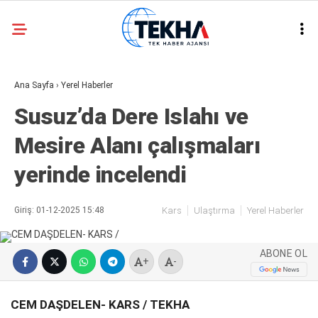
28.5
°
ANKARA
Ana Sayfa
›
Yerel Haberler
GALERİ
VİDEO
Susuz’da Dere Islahı ve
ASAYIŞ
Mesire Alanı çalışmaları
GÜNDEM
yerinde incelendi
GENEL
EKONOMI
Giriş: 01-12-2025 15:48
Kars
Ulaştırma
Yerel Haberler
POLITIKA
ABONE OL
SIYASET
+
-
DÜNYA
CEM DAŞDELEN- KARS / TEKHA
METEOROLOJI