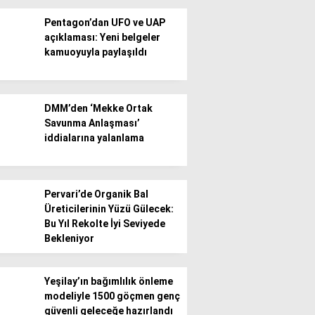
Pentagon’dan UFO ve UAP
açıklaması: Yeni belgeler
kamuoyuyla paylaşıldı
WhatsApp İhbar
DMM’den ‘Mekke Ortak
Hattı
Savunma Anlaşması’
iddialarına yalanlama
Facebook
Pervari’de Organik Bal
Üreticilerinin Yüzü Gülecek:
Bu Yıl Rekolte İyi Seviyede
Bekleniyor
Instagram
Yeşilay’ın bağımlılık önleme
modeliyle 1500 göçmen genç
Youtube
güvenli geleceğe hazırlandı