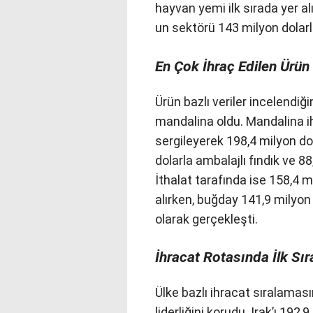
hayvan yemi ilk sırada yer al
un sektörü 143 milyon dolarl
En Çok İhraç Edilen Ürü
Ürün bazlı veriler incelendi
mandalina oldu. Mandalina ihr
sergileyerek 198,4 milyon dol
dolarla ambalajlı fındık ve 88
İthalat tarafında ise 158,4 
alırken, buğday 141,9 milyon 
olarak gerçekleşti.
İhracat Rotasında İlk Sıra
Ülke bazlı ihracat sıralamasın
liderliğini korudu. Irak’ı 19