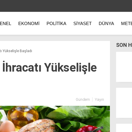
ENEL
EKONOMI
POLITIKA
SIYASET
DÜNYA
MET
SON H
tı Yükselişle Başladı
İhracatı Yükselişle
Gündem
Yayın