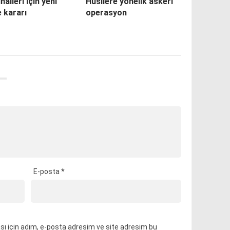
nalleri için yeni
Husilere yönelik askeri
e kararı
operasyon
E-posta
*
ı için adım, e-posta adresim ve site adresim bu