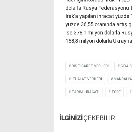
dolarla Rusya Federasyonu ta
Irak’a yapılan ihracat yüzde
yüzde 36,55 oranında artış gö
ise 378,1 milyon dolarla Rus
158,8 milyon dolarla Ukrayna 
DIŞ TICARET VERILERI
GIDA 
ITHALAT VERILERI
MANDALINA
TARIM IHRACATI
TGDF
İLGİNİZİ
ÇEKEBİLİR