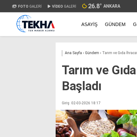
26.8
°
ANKARA
FOTO
GALERİ
VİDEO
GALERİ
ASAYIŞ
GÜNDEM
G
Ana Sayfa
›
Gündem
›
Tarım ve Gıda İhraca
Tarım ve Gıda 
Başladı
Giriş: 02-03-2026 18:17