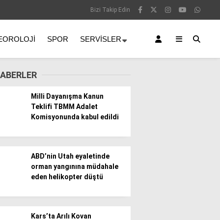
Bizi Takip Edin
EOROLOJI
SPOR
SERVISLER
ABERLER
Milli Dayanışma Kanun
Teklifi TBMM Adalet
Komisyonunda kabul edildi
ABD’nin Utah eyaletinde
orman yangınına müdahale
eden helikopter düştü
Kars’ta Arılı Kovan