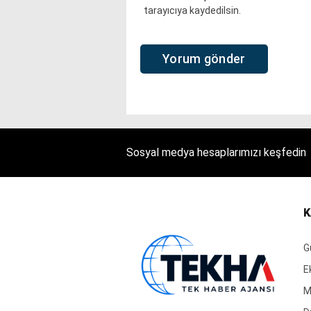
tarayıcıya kaydedilsin.
Sosyal medya hesaplarımızı keşfedin
K
G
E
M