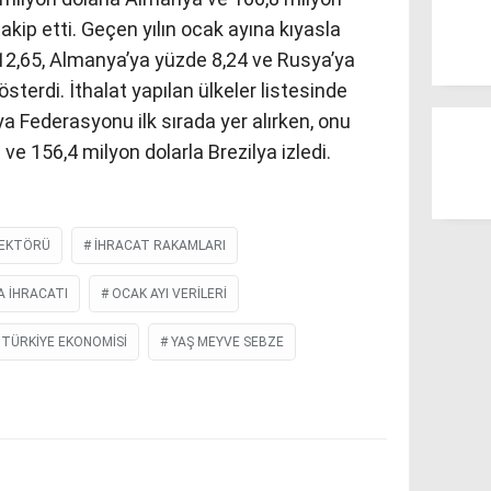
kip etti. Geçen yılın ocak ayına kıyasla
 12,65, Almanya’ya yüzde 8,24 ve Rusya’ya
sterdi. İthalat yapılan ülkeler listesinde
ya Federasyonu ilk sırada yer alırken, onu
ve 156,4 milyon dolarla Brezilya izledi.
SEKTÖRÜ
IHRACAT RAKAMLARI
 IHRACATI
OCAK AYI VERILERI
TÜRKIYE EKONOMISI
YAŞ MEYVE SEBZE