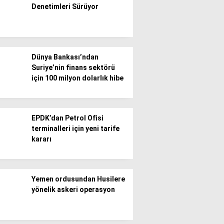
Denetimleri Sürüyor
Gündem
Ekonomi
Dünya Bankası’ndan
Politika / Siyaset
Suriye’nin finans sektörü
için 100 milyon dolarlık hibe
Dünya
Spor
EPDK’dan Petrol Ofisi
Magazin
terminalleri için yeni tarife
kararı
Sağlık
Teknoloji
Yemen ordusundan Husilere
yönelik askeri operasyon