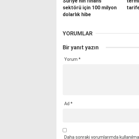
Suriye’nin finans
termi
sektörü için 100 milyon
tarif
dolarlık hibe
YORUMLAR
Bir yanıt yazın
Yorum
*
Ad
*
Daha sonraki yorumlarımda kullanılmas