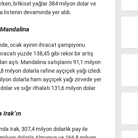
ırken, bitkisel yağlar 384 milyon dolar ve
a listenin devamında yer aldı.
n Mandalina
ğinde, ocak ayının ihracat şampiyonu
acatı yüzde 138,45 gibi rekor bir artış
arı aştı. Mandalina satışlarını 91,1 milyon
,8 milyon dolarla rafine ayçiçek yağı izledi.
milyon dolarla ham ayçiçek yağı zirvede yer
dolar ve sığır ithalatı 131,6 milyon dolar
 Irak’ın
da Irak, 307,4 milyon dolarlık pay ile
2,9 milyon dolarla Almanya ve 166,8 milyon