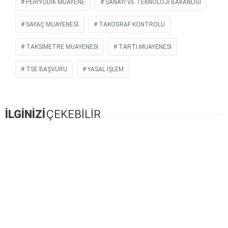
PERIYODIK MUAYENE
SANAYİ VE TEKNOLOJİ BAKANLIĞI
SAYAÇ MUAYENESI
TAKOGRAF KONTROLÜ
TAKSIMETRE MUAYENESI
TARTI MUAYENESI
TSE BAŞVURU
YASAL IŞLEM
İLGİNİZİ
ÇEKEBİLİR