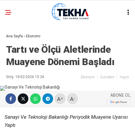
25.1
°
ANKARA
Ana Sayfa
›
Ekonomi
GALERİ
VİDEO
Tartı ve Ölçü Aletlerinde
ASAYIŞ
Muayene Dönemi Başladı
GÜNDEM
GENEL
Giriş: 18-02-2026 15:26
Ekonomi
Gündem
Yayın
EKONOMI
ABONE OL
POLITIKA
+
-
SIYASET
Sanayi Ve Teknoloji Bakanlığı Periyodik Muayene Uyarısı
DÜNYA
Yaptı
METEOROLOJI