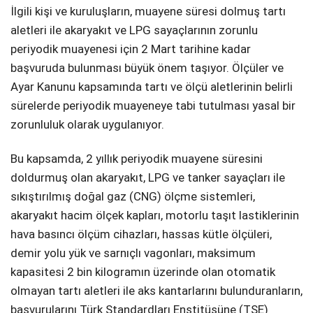
İlgili kişi ve kuruluşların, muayene süresi dolmuş tartı
SPOR
aletleri ile akaryakıt ve LPG sayaçlarının zorunlu
periyodik muayenesi için 2 Mart tarihine kadar
SERVISLER
WhatsApp İhbar
başvuruda bulunması büyük önem taşıyor. Ölçüler ve
Hattı
Ayar Kanunu kapsamında tartı ve ölçü aletlerinin belirli
sürelerde periyodik muayeneye tabi tutulması yasal bir
zorunluluk olarak uygulanıyor.
Facebook
Bu kapsamda, 2 yıllık periyodik muayene süresini
doldurmuş olan akaryakıt, LPG ve tanker sayaçları ile
sıkıştırılmış doğal gaz (CNG) ölçme sistemleri,
akaryakıt hacim ölçek kapları, motorlu taşıt lastiklerinin
Instagram
hava basıncı ölçüm cihazları, hassas kütle ölçüleri,
demir yolu yük ve sarnıçlı vagonları, maksimum
Youtube
kapasitesi 2 bin kilogramın üzerinde olan otomatik
olmayan tartı aletleri ile aks kantarlarını bulunduranların,
başvurularını Türk Standardları Enstitüsüne (TSE)