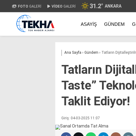
31.2
°
ANKARA
FOTO
GALERİ
VİDEO
GALERİ
ASAYIŞ
GÜNDEM
G
Ana Sayfa
›
Gündem
›
Tatların Dijitalleştir
Tatların Dijita
Taste” Teknol
Taklit Ediyor!
Giriş: 04-03-2025 11:07