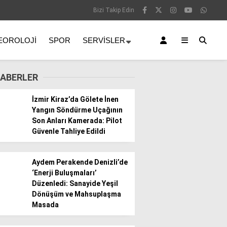
Bizi Takip Edin
EOROLOJI
SPOR
SERVISLER
ABERLER
İzmir Kiraz’da Gölete İnen
Yangın Söndürme Uçağının
Son Anları Kamerada: Pilot
Güvenle Tahliye Edildi
Aydem Perakende Denizli’de
‘Enerji Buluşmaları’
Düzenledi: Sanayide Yeşil
Dönüşüm ve Mahsuplaşma
Masada