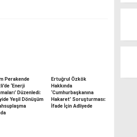
m Perakende
Ertuğrul Özkök
li’de ‘Enerji
Hakkında
maları’ Düzenledi:
‘Cumhurbaşkanına
yide Yeşil Dönüşüm
Hakaret’ Soruşturması:
ahsuplaşma
İfade İçin Adliyede
da