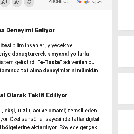
ABONE OL
+
-
a Deneyimi Geliyor
itesi
bilim insanları, yiyecek ve
 veriye dönüştürerek kimyasal yollarla
sistem geliştirdi.
“e-Taste”
adı verilen bu
rtamında tat alma deneyimlerini mümkün
al Olarak Taklit Ediliyor
ı, ekşi, tuzlu, acı ve umami) temsil eden
ıyor. Özel sensörler sayesinde tatlar
dijital
rli bölgelerine aktarılıyor
. Böylece
gerçek