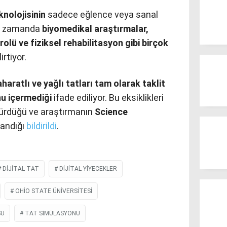
knolojisinin
sadece eğlence veya sanal
ynı zamanda
biyomedikal araştırmalar,
trolü ve fiziksel rehabilitasyon gibi birçok
irtiyor.
haratlı ve yağlı tatları tam olarak taklit
u içermediği
ifade ediliyor. Bu eksiklikleri
sürdüğü ve araştırmanın
Science
landığı
bildirildi
.
DIJITAL TAT
DIJITAL YIYECEKLER
OHIO STATE ÜNIVERSITESI
SU
TAT SIMÜLASYONU