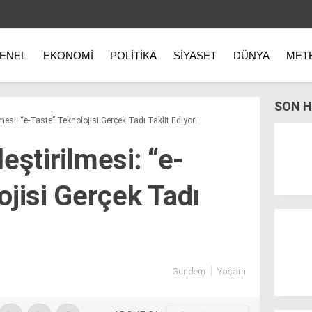
ENEL
EKONOMI
POLITIKA
SIYASET
DÜNYA
MET
SON H
ilmesi: “e-Taste” Teknolojisi Gerçek Tadı Taklit Ediyor!
lleştirilmesi: “e-
ojisi Gerçek Tadı
Gündem
Yaşam