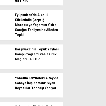
da Yıkıldı
Eyüpsultan’da Alkollü
Sürücünün Çarptığı
Motokurye Yaşamını Yitirdi:
Sanığın Tahliyesine Aileden
Tepki
WhatsApp İhbar
Hattı
Karşıyaka’nın Topuk Yaylası
Kamp Programı ve Hazırlık
Maçları Belli Oldu
Facebook
Yönetim Krizindeki Altay’da
Sahaya İniş Zamanı: Siyah-
Beyazlılar Topbaşı Yapıyor
Instagram
Youtube