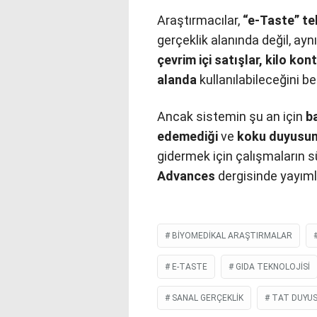
Araştırmacılar,
“e-Taste” te
gerçeklik alanında değil, a
çevrim içi satışlar, kilo kon
alanda
kullanılabileceğini bel
Ancak sistemin şu an için
ba
edemediği
ve
koku duyusun
gidermek için çalışmaların 
Advances
dergisinde yayım
BIYOMEDIKAL ARAŞTIRMALAR
E-TASTE
GIDA TEKNOLOJISI
SANAL GERÇEKLIK
TAT DUYU