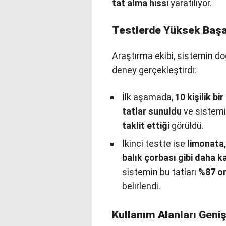
tat alma hissi
yaratılıyor.
Testlerde Yüksek Başar
Araştırma ekibi, sistemin do
deney gerçekleştirdi:
İlk aşamada,
10 kişilik bi
tatlar sunuldu
ve sistemi
taklit ettiği
görüldü.
İkinci testte ise
limonata
balık çorbası gibi daha 
sistemin bu tatları
%87 or
belirlendi.
Kullanım Alanları Geniş