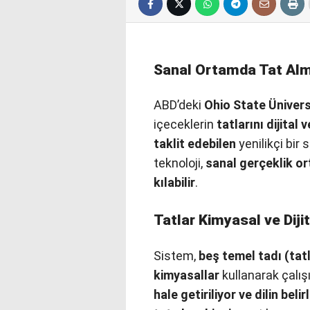
Sanal Ortamda Tat Alm
ABD’deki
Ohio State Ünivers
içeceklerin
tatlarını dijital
taklit edebilen
yenilikçi bir 
teknoloji,
sanal gerçeklik o
kılabilir
.
Tatlar Kimyasal ve Dijit
Sistem,
beş temel tadı (tatl
kimyasallar
kullanarak çalış
hale getiriliyor ve dilin beli