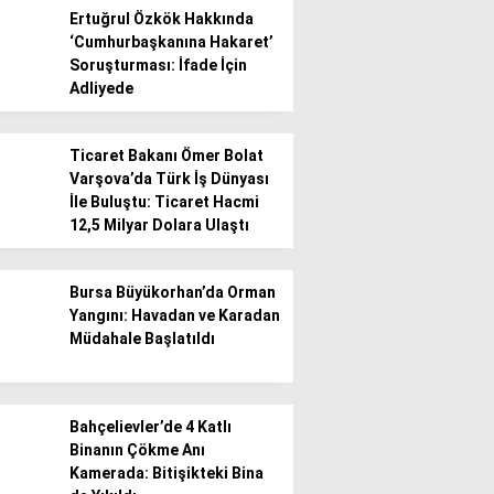
Ertuğrul Özkök Hakkında
‘Cumhurbaşkanına Hakaret’
Gündem
Soruşturması: İfade İçin
Adliyede
Ekonomi
Politika / Siyaset
Ticaret Bakanı Ömer Bolat
Varşova’da Türk İş Dünyası
Dünya
İle Buluştu: Ticaret Hacmi
12,5 Milyar Dolara Ulaştı
Spor
Magazin
Bursa Büyükorhan’da Orman
Yangını: Havadan ve Karadan
Sağlık
Müdahale Başlatıldı
Teknoloji
Bahçelievler’de 4 Katlı
Binanın Çökme Anı
Kamerada: Bitişikteki Bina