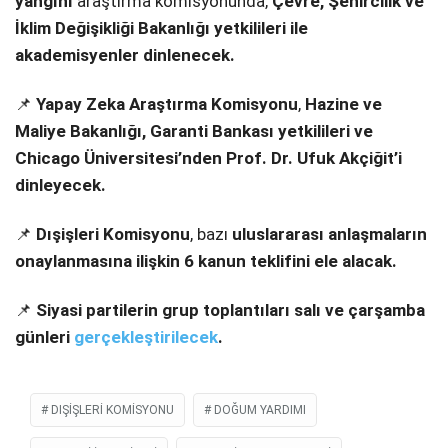
yangını
araştırma komisyonunda,
Çevre, Şehircilik ve
İklim Değişikliği Bakanlığı yetkilileri ile
akademisyenler dinlenecek.
📌
Yapay Zeka Araştırma Komisyonu
,
Hazine ve
Maliye Bakanlığı, Garanti Bankası yetkilileri ve
Chicago Üniversitesi’nden Prof. Dr. Ufuk Akçiğit’i
dinleyecek.
📌
Dışişleri Komisyonu
, bazı
uluslararası anlaşmaların
onaylanmasına ilişkin 6 kanun teklifini ele alacak.
📌
Siyasi partilerin grup toplantıları salı ve çarşamba
günleri
gerçekleştirilecek
.
DIŞIŞLERI KOMISYONU
DOĞUM YARDIMI