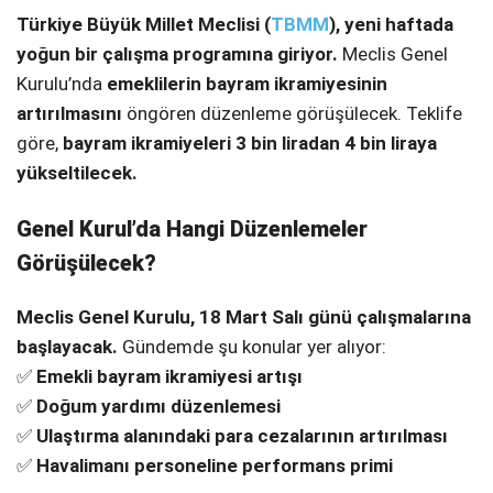
Türkiye Büyük Millet Meclisi (
TBMM
), yeni haftada
SPOR
yoğun bir çalışma programına giriyor.
Meclis Genel
Kurulu’nda
emeklilerin bayram ikramiyesinin
SERVISLER
WhatsApp İhbar
artırılmasını
öngören düzenleme görüşülecek. Teklife
Hattı
göre,
bayram ikramiyeleri 3 bin liradan 4 bin liraya
yükseltilecek.
Genel Kurul’da Hangi Düzenlemeler
Facebook
Görüşülecek?
Meclis Genel Kurulu, 18 Mart Salı günü çalışmalarına
başlayacak.
Gündemde şu konular yer alıyor:
Instagram
✅
Emekli bayram ikramiyesi artışı
✅
Doğum yardımı düzenlemesi
Youtube
✅
Ulaştırma alanındaki para cezalarının artırılması
✅
Havalimanı personeline performans primi