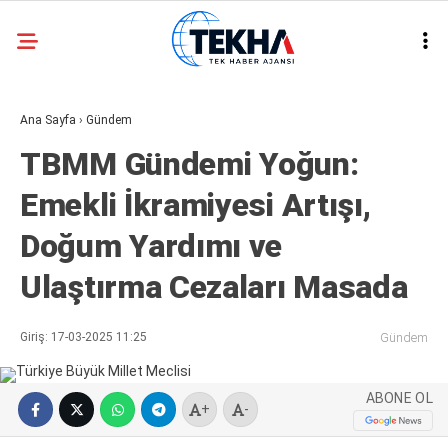
32.3
°
ANKARA
Ana Sayfa
›
Gündem
GALERİ
VİDEO
TBMM Gündemi Yoğun:
ASAYIŞ
Emekli İkramiyesi Artışı,
GÜNDEM
Doğum Yardımı ve
GENEL
Ulaştırma Cezaları Masada
EKONOMI
POLITIKA
Giriş: 17-03-2025 11:25
Gündem
SIYASET
ABONE OL
DÜNYA
+
-
METEOROLOJI