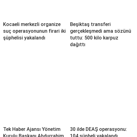
Kocaeli merkezli organize
Beşiktaş transferi
suç operasyonunun firari iki
gerçekleşmedi ama sözünü
şüphelisi yakalandı
tuttu: 500 kilo karpuz
dağıttı
Tek Haber Ajansı Yönetim
30 ilde DEAŞ operasyonu:
Kurulu Başkanı Abdurrahim
104 şüpheli yakalandı