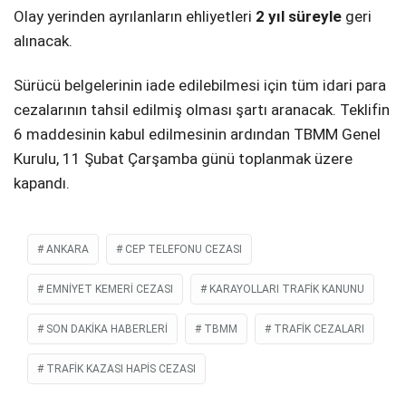
Olay yerinden ayrılanların ehliyetleri
2 yıl süreyle
geri
alınacak.
Sürücü belgelerinin iade edilebilmesi için tüm idari para
cezalarının tahsil edilmiş olması şartı aranacak. Teklifin
6 maddesinin kabul edilmesinin ardından TBMM Genel
Kurulu, 11 Şubat Çarşamba günü toplanmak üzere
kapandı.
ANKARA
CEP TELEFONU CEZASI
EMNIYET KEMERI CEZASI
KARAYOLLARI TRAFIK KANUNU
SON DAKIKA HABERLERI
TBMM
TRAFIK CEZALARI
TRAFIK KAZASI HAPIS CEZASI