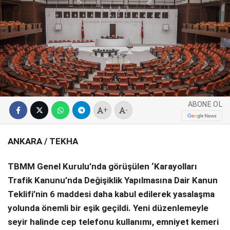
SPOR
SERVISLER
WhatsApp İhbar
Hattı
ABONE OL
Facebook
+
-
ANKARA / TEKHA
Instagram
TBMM Genel Kurulu’nda görüşülen ‘Karayolları
Trafik Kanunu’nda Değişiklik Yapılmasına Dair Kanun
Teklifi’nin 6 maddesi daha kabul edilerek yasalaşma
Youtube
yolunda önemli bir eşik geçildi. Yeni düzenlemeyle
seyir halinde cep telefonu kullanımı, emniyet kemeri