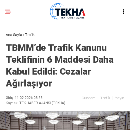
32.3
°
ANKARA
Ana Sayfa
›
Trafik
GALERİ
VİDEO
TBMM’de Trafik Kanunu
ASAYIŞ
Teklifinin 6 Maddesi Daha
GÜNDEM
Kabul Edildi: Cezalar
GENEL
Ağırlaşıyor
EKONOMI
POLITIKA
Giriş: 11-02-2026 08:38
Gündem
Trafik
Yayın
Kaynak: TEK HABER AJANSI (TEKHA)
SIYASET
DÜNYA
METEOROLOJI