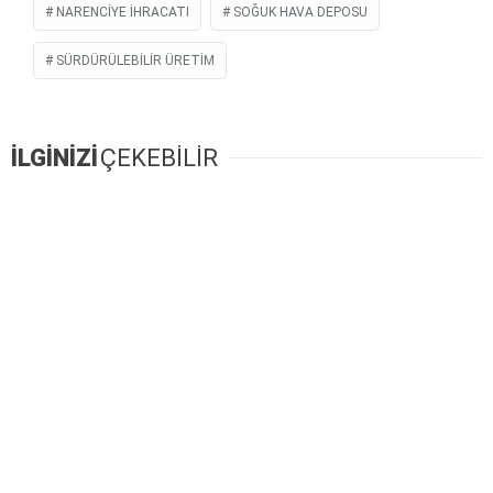
NARENCIYE İHRACATI
SOĞUK HAVA DEPOSU
SÜRDÜRÜLEBILIR ÜRETIM
İLGİNİZİ
ÇEKEBİLİR