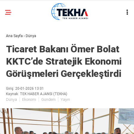
31.8
°
ANKARA
Ana Sayfa
›
Dünya
GALERİ
VİDEO
Ticaret Bakanı Ömer Bolat
ASAYIŞ
KKTC’de Stratejik Ekonomi
GÜNDEM
Görüşmeleri Gerçekleştirdi
GENEL
EKONOMI
Giriş: 20-01-2026 13:01
Kaynak: TEK HABER AJANSI (TEKHA)
POLITIKA
Dünya
Ekonomi
Gündem
Yayın
SIYASET
DÜNYA
METEOROLOJI