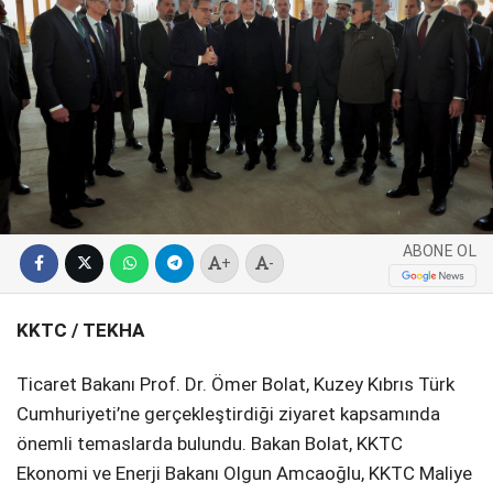
SPOR
SERVISLER
WhatsApp İhbar
Hattı
Facebook
ABONE OL
+
-
KKTC / TEKHA
Instagram
Ticaret Bakanı Prof. Dr. Ömer Bolat, Kuzey Kıbrıs Türk
Cumhuriyeti’ne gerçekleştirdiği ziyaret kapsamında
Youtube
önemli temaslarda bulundu. Bakan Bolat, KKTC
Ekonomi ve Enerji Bakanı Olgun Amcaoğlu, KKTC Maliye