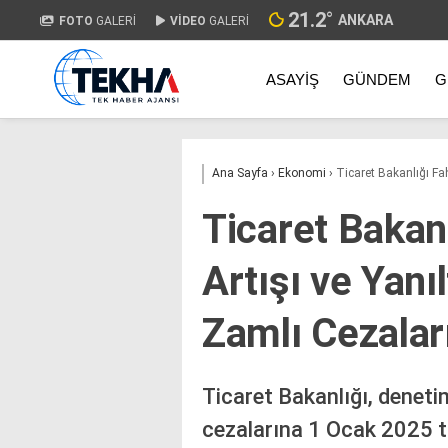
21.2
°
ANKARA
FOTO
GALERİ
VİDEO
GALERİ
ASAYIŞ
GÜNDEM
G
Ana Sayfa
›
Ekonomi
›
Ticaret Bakanlığı Fah
Ticaret Bakanl
Artışı ve Yanı
Zamlı Cezaları
Ticaret Bakanlığı, deneti
cezalarına 1 Ocak 2025 ta