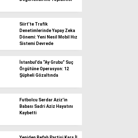
Siirt’te Trafik
Denetimlerinde Yapay Zeka
Dönemi: Yeni Nesil Mobil Hız
Sistemi Devrede
İstanbul’da “Ay Grubu” Suç
Örgütüne Operasyon: 12
Şüpheli Gözaltında
Futbolcu Serdar Aziz’in
Babası Sadri Aziz Hayatını
Kaybetti
Yeniden Refah Partisi Kars İl