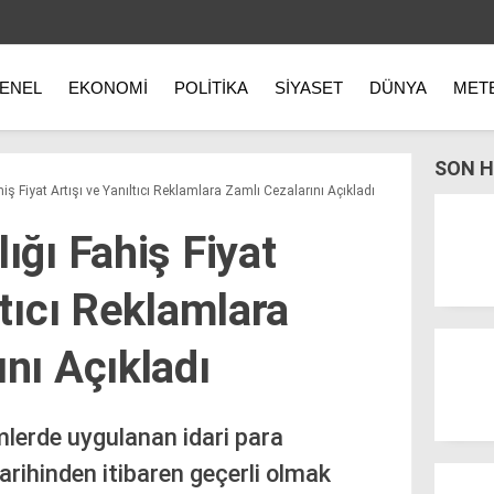
ENEL
EKONOMI
POLITIKA
SIYASET
DÜNYA
MET
SON H
iş Fiyat Artışı ve Yanıltıcı Reklamlara Zamlı Cezalarını Açıkladı
ığı Fahiş Fiyat
ltıcı Reklamlara
nı Açıkladı
mlerde uygulanan idari para
rihinden itibaren geçerli olmak