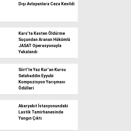
Dışı Avlayanlara Ceza Kesildi
Gündem
Ekonomi
Kars’ta Kasten Öldürme
Politika / Siyaset
Suçundan Aranan Hükümlü
JASAT Operasyonuyla
Dünya
Yakalandı
Spor
Siirt’te Yaz Kur’an Kursu
Magazin
Selahaddin Eyyubi
Kompozisyon Yarışması
Sağlık
Ödülleri
Teknoloji
Akaryakıt İstasyonundaki
Lastik Tamirhanesinde
Yangın Çıktı