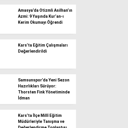
Amasya’da Otizmli Asilhan’ın
Azmi: 9 Yaşında Kur’an-ı
Kerim Okumayı Öğrendi
WhatsApp İhbar
Kars’ta Eğitim Çalışmaları
Hattı
Değerlendirildi
Facebook
Samsunspor’da Yeni Sezon
Hazırlıkları Sürüyor:
Thorsten Fink Yönetiminde
İdman
Instagram
Kars’ta İlçe Millî Eğitim
Müdürleriyle Tanışma ve
Youtube
Değerlendirme Toplantısı