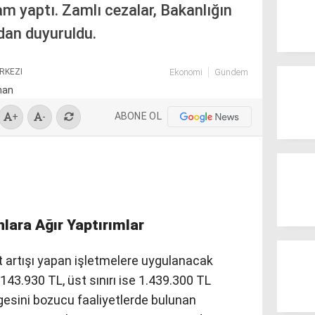
m yaptı. Zamlı cezalar, Bakanlığın
dan duyuruldu.
RKEZI
Ekonomi
Gündem
ABONE OL
+
-
nlara Ağır Yaptırımlar
at artışı yapan işletmelere uygulanacak
ı 143.930 TL, üst sınırı ise 1.439.300 TL
ngesini bozucu faaliyetlerde bulunan