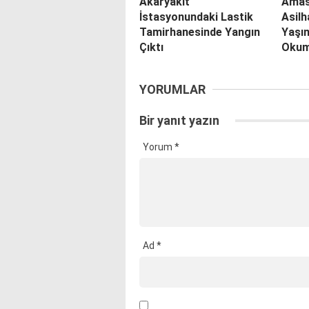
Akaryakıt
Amas
İstasyonundaki Lastik
Asilh
Tamirhanesinde Yangın
Yaşın
Çıktı
Okum
YORUMLAR
Bir yanıt yazın
Yorum
*
Ad
*