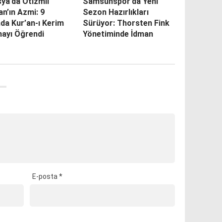
ya’da Otizmli
Samsunspor’da Yeni
an’ın Azmi: 9
Sezon Hazırlıkları
da Kur’an-ı Kerim
Sürüyor: Thorsten Fink
ayı Öğrendi
Yönetiminde İdman
E-posta
*