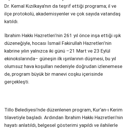
Dr. Kemal Kızılkaya’nın da teşrif ettiği programa; il ve
SPOR
ilçe protokolü, akademisyenler ve çok sayıda vatandaş
katıldı.
SERVISLER
WhatsApp İhbar
Hattı
İbrahim Hakkı Hazretleri’nin 261 yıl önce inşa ettiği ışık
düzeneğiyle, hocası İsmail Fakirullah Hazretleri’nin
kabrine yılın yalnızca iki günü –21 Mart ve 23 Eylül
ekinokslarında– güneşin ilk ışınlarının düşmesi, bu yıl
Facebook
olumsuz hava koşulları nedeniyle doğrudan izlenemese
de, program büyük bir manevi coşku içerisinde
gerçekleşti.
Instagram
Youtube
Tillo Belediyesi’nde düzenlenen program, Kur’an-ı Kerim
tilavetiyle başladı. Ardından İbrahim Hakkı Hazretleri’nin
hayatı anlatıldı, belgesel gösterimi yapıldı ve ilahilerle