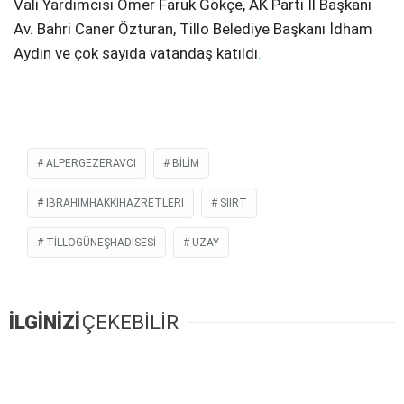
Vali Yardımcısı Ömer Faruk Gökçe, AK Parti İl Başkanı
Av. Bahri Caner Özturan, Tillo Belediye Başkanı İdham
Aydın ve çok sayıda vatandaş katıldı
.
ALPERGEZERAVCI
BILIM
İBRAHIMHAKKIHAZRETLERI
SİİRT
TILLOGÜNEŞHADISESI
UZAY
İLGİNİZİ
ÇEKEBİLİR