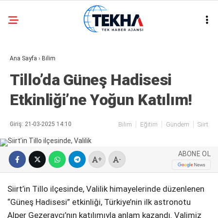
32.3
°
ANKARA
Ana Sayfa
›
Bilim
GALERİ
VİDEO
Tillo’da Güneş Hadisesi
ASAYIŞ
Etkinliği’ne Yoğun Katılım!
GÜNDEM
GENEL
Giriş: 21-03-2025 14:10
Bilim
Eğitim
Gündem
Siirt
EKONOMI
ABONE OL
POLITIKA
+
-
SIYASET
Siirt’in Tillo ilçesinde, Valilik himayelerinde düzenlenen
DÜNYA
“Güneş Hadisesi” etkinliği, Türkiye’nin ilk astronotu
Alper Gezeravcı’nın katılımıyla anlam kazandı. Valimiz
METEOROLOJI