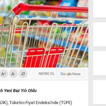
ABONE OL
+
-
ı Yeni Baz Yılı Oldu
ÜİK), Tüketici Fiyat Endeksi’nde (TÜFE)