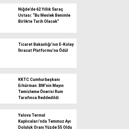
Niğde’de 62 Yıllık Saraç
Ustası: “Bu Meslek Benimle
Birlikte Tarih Olacak”
WhatsApp İhbar
Ticaret Bakanlığı’nın E-Kolay
Hattı
İhracat Platformu’na Ödül
Facebook
KKTC Cumhurbaşkanı
Erhürman: BM’nin Mayın
Temizleme Önerisi Rum
Tarafınca Reddedildi
Instagram
Yalova Termal
Kaplıcaları’nda Temmuz Ayı
Youtube
Doluluk Oranı Yüzde 55 Oldu