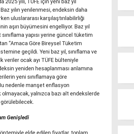
2025 yılı, TÜFE için yeni baz yıl
. Baz yılın yenilenmesi, endeksin daha
n uluslararası karşılaştırılabilirliği
nin aşırı büyümesini engelliyor. Baz yıl
ut sınıflama yapısı yerine güncel tüketim
nsıtan “Amaca Göre Bireysel Tüketim
temine geçildi. Yeni baz yıl, sınıflama ve
ilk veriler ocak ayı TÜFE bülteniyle
endeksin yeniden hesaplanması anlamına
rilerin yeni sınıflamaya göre
 Bu nedenle manşet enflasyon
ik olmayacak, yalnızca bazı alt endekslerde
r görülebilecek.
am Genişledi
öntemiyle elde edilen fiyatlar, toplam