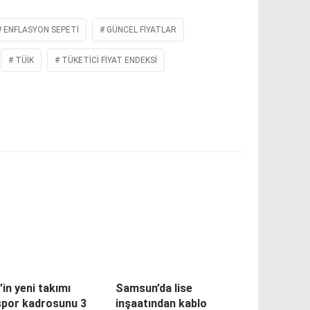
ENFLASYON SEPETI
GÜNCEL FIYATLAR
TÜİK
TÜKETICI FIYAT ENDEKSI
g’in yeni takımı
Samsun’da lise
spor kadrosunu 3
inşaatından kablo