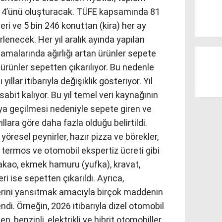
1,14’ünü oluşturacak. TÜFE kapsamında 81
 yeri ve 5 bin 246 konuttan (kira) her ay
rlenecek. Her yıl aralık ayında yapılan
amalarında ağırlığı artan ürünler sepete
 ürünler sepetten çıkarılıyor. Bu nedenle
ıllar itibarıyla değişiklik gösteriyor. Yıl
 sabit kalıyor. Bu yıl temel veri kaynağının
ya geçilmesi nedeniyle sepete giren ve
llara göre daha fazla olduğu belirtildi.
yöresel peynirler, hazır pizza ve börekler,
, termos ve otomobil ekspertiz ücreti gibi
kao, ekmek hamuru (yufka), kravat,
i ise sepetten çıkarıldı. Ayrıca,
lerini yansıtmak amacıyla birçok maddenin
endi. Örneğin, 2026 itibarıyla dizel otomobil
, benzinli, elektrikli ve hibrit otomobiller