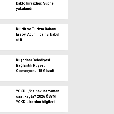
kablo hırsızlığı: Şüpheli
yakalandı
Gündem
Ekonomi
Kültür ve Turizm Bakanı
Politika / Siyaset
Ersoy, Acun Ilıcalı’yı kabul
etti
Dünya
Spor
Kuşadası Belediyesi
Magazin
Bağlantılı Rüşvet
Operasyonu: 15 Gözaltı
Sağlık
Teknoloji
YÖKDİL/2 sınavı ne zaman
saat kaçta? 2026 ÖSYM
YÖKDİL katılım bilgileri