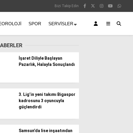
Bizi Takip Edin
EOROLOJI
SPOR
SERVISLER
ABERLER
İşaret Diliyle Başlayan
Pazarlık, Halayla Sonuçlandı
3. Lig’in yeni takımı Bigaspor
kadrosunu 3 oyuncuyla
güçlendirdi
Samsun’da lise inşaatından