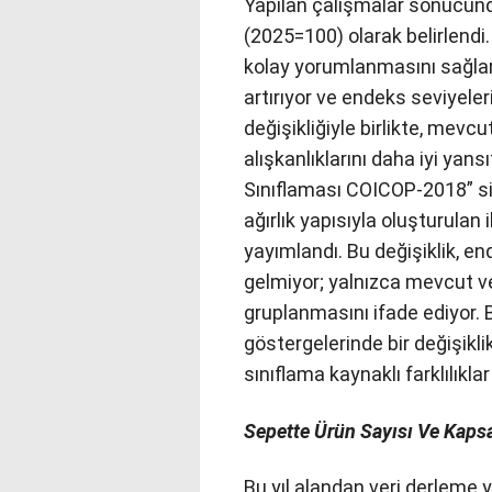
Yapılan çalışmalar sonucunda 
(2025=100) olarak belirlendi
kolay yorumlanmasını sağlarke
artırıyor ve endeks seviyeleri
değişikliğiyle birlikte, mevc
alışkanlıklarını daha iyi ya
Sınıflaması COICOP-2018” sis
ağırlık yapısıyla oluşturulan 
yayımlandı. Bu değişiklik, 
gelmiyor; yalnızca mevcut ve
gruplanmasını ifade ediyor.
göstergelerinde bir değişikl
sınıflama kaynaklı farklılıkla
Sepette Ürün Sayısı Ve Kaps
Bu yıl alandan veri derleme y