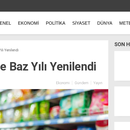
ENEL
EKONOMI
POLITIKA
SIYASET
DÜNYA
MET
SON H
lı Yenilendi
 Baz Yılı Yenilendi
Ekonomi
Gündem
Yayın