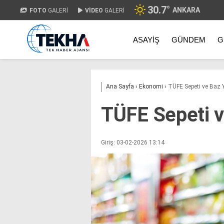
30.7
°
ANKARA
FOTO
GALERİ
VİDEO
GALERİ
ASAYIŞ
GÜNDEM
G
Ana Sayfa
›
Ekonomi
›
TÜFE Sepeti ve Baz Yı
TÜFE Sepeti ve
Giriş: 03-02-2026 13:14