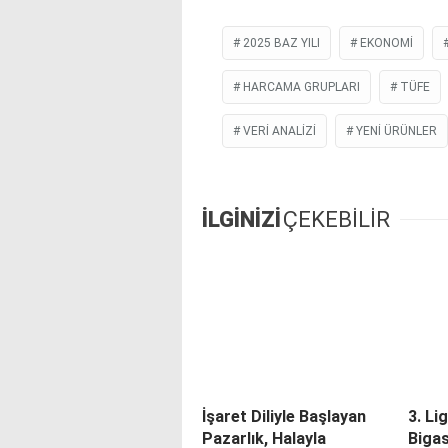
2025 BAZ YILI
EKONOMI
HARCAMA GRUPLARI
TÜFE
VERİ ANALİZİ
YENI ÜRÜNLER
İLGİNİZİ
ÇEKEBİLİR
İşaret Diliyle Başlayan
3. Li
Pazarlık, Halayla
Biga