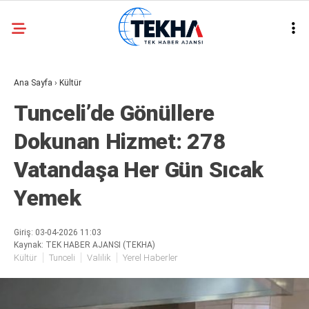
26.8
°
ANKARA
Ana Sayfa
›
Kültür
GALERİ
VİDEO
Tunceli’de Gönüllere
ASAYIŞ
Dokunan Hizmet: 278
GÜNDEM
Vatandaşa Her Gün Sıcak
GENEL
Yemek
EKONOMI
POLITIKA
Giriş: 03-04-2026 11:03
Kaynak: TEK HABER AJANSI (TEKHA)
SIYASET
Kültür
Tunceli
Valilik
Yerel Haberler
DÜNYA
METEOROLOJI