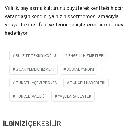
Valilik, paylaşma kültürünü büyüterek kentteki hiçbir
vatandaşın kendini yalnız hissetmemesi amacıyla
sosyal hizmet faaliyetlerini genişleterek sürdürmeyi
hedefliyor.
BÜLENT TEKBIYIKOĞLU
ENGELLI HIZMETLERI
SICAK YEMEK HİZMETİ
SOSYAL YARDIM
TUNCELI AŞEVI PROJESI
TUNCELI HABERLERI
TUNCELI VALILIĞI
YAŞLILARA DESTEK
İLGİNİZİ
ÇEKEBİLİR