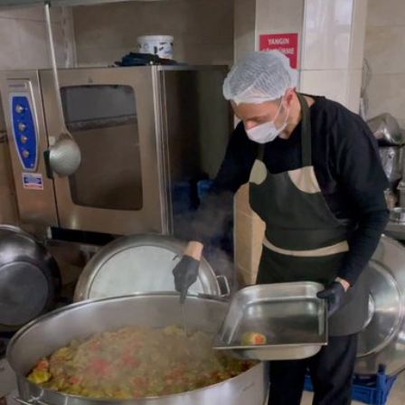
SPOR
SERVISLER
WhatsApp İhbar
Hattı
Facebook
Instagram
Youtube