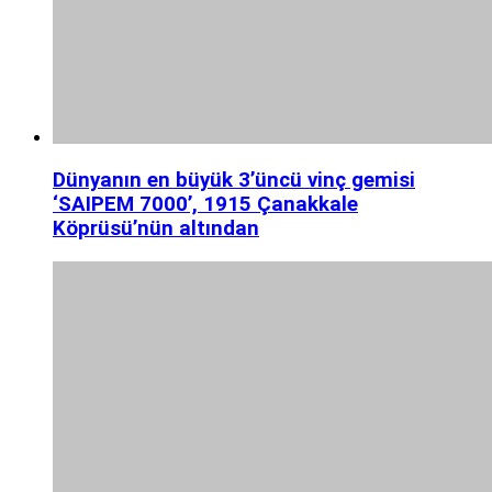
Dünyanın en büyük 3’üncü vinç gemisi
‘SAIPEM 7000’, 1915 Çanakkale
Köprüsü’nün altından