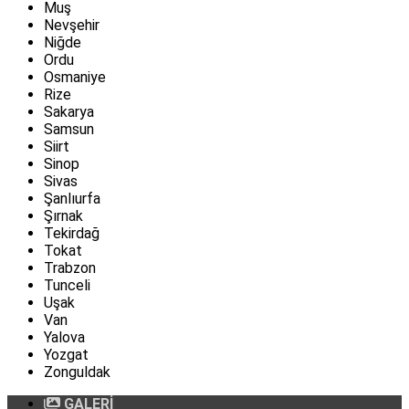
Muş
Nevşehir
Niğde
Ordu
Osmaniye
Rize
Sakarya
Samsun
Siirt
Sinop
Sivas
Şanlıurfa
Şırnak
Tekirdağ
Tokat
Trabzon
Tunceli
Uşak
Van
Yalova
Yozgat
Zonguldak
GALERİ