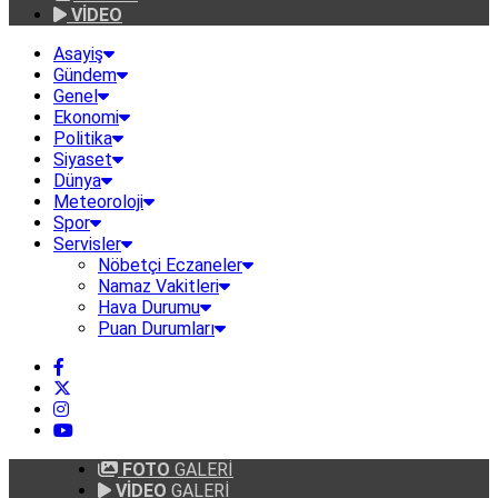
VİDEO
Asayiş
Gündem
Genel
Ekonomi
Politika
Siyaset
Dünya
Meteoroloji
Spor
Servisler
Nöbetçi Eczaneler
Namaz Vakitleri
Hava Durumu
Puan Durumları
FOTO
GALERİ
VİDEO
GALERİ