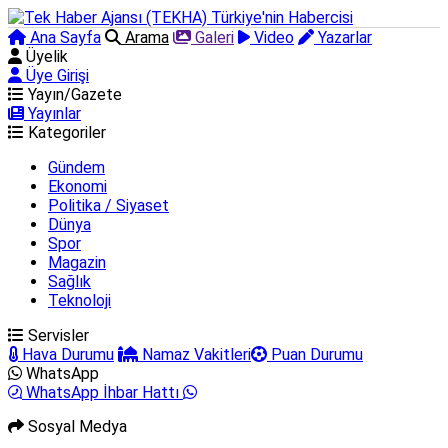
Ana Sayfa
Arama
Galeri
Video
Yazarlar
Üyelik
Üye Girişi
Yayın/Gazete
Yayınlar
Kategoriler
Gündem
Ekonomi
Politika / Siyaset
Dünya
Spor
Magazin
Sağlık
Teknoloji
Servisler
Hava Durumu
Namaz Vakitleri
Puan Durumu
WhatsApp
WhatsApp İhbar Hattı
Sosyal Medya