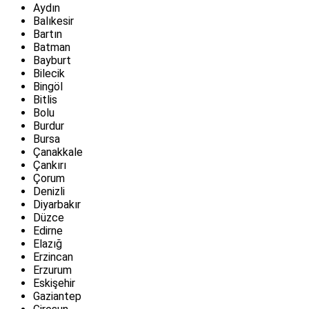
Aydın
Balıkesir
Bartın
Batman
Bayburt
Bilecik
Bingöl
Bitlis
Bolu
Burdur
Bursa
Çanakkale
Çankırı
Çorum
Denizli
Diyarbakır
Düzce
Edirne
Elazığ
Erzincan
Erzurum
Eskişehir
Gaziantep