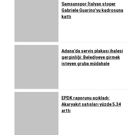
Samsunspor İtalyan stoper
Gabriele Guarino’yu kadrosuna
kattı
Adana’da servis plakası ihalesi
gerginliği: Belediyeye girmek
isteyen gruba müdahale
EPDK raporunu açıkladı:
Akaryakıt satışları yüzde 5,34
arttı