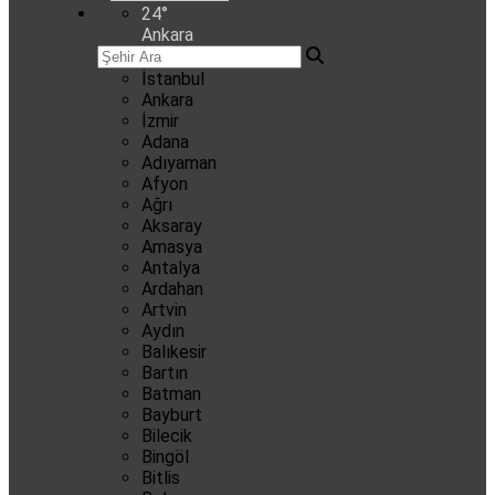
24
°
Ankara
İstanbul
Ankara
İzmir
Adana
Adıyaman
Afyon
Ağrı
Aksaray
Amasya
Antalya
Ardahan
Artvin
Aydın
Balıkesir
Bartın
Batman
Bayburt
Bilecik
Bingöl
Bitlis