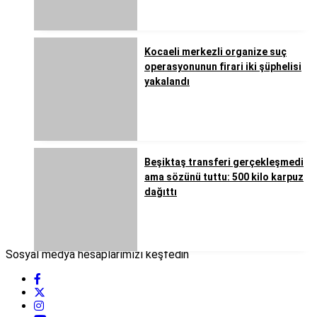
Kocaeli merkezli organize suç
operasyonunun firari iki şüphelisi
yakalandı
Beşiktaş transferi gerçekleşmedi
ama sözünü tuttu: 500 kilo karpuz
dağıttı
Sosyal medya hesaplarımızı keşfedin