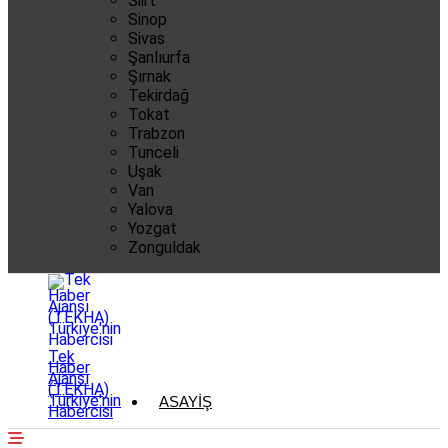
Siirt
Sinop
Sivas
Şanlıurfa
Şırnak
Tekirdağ
Tokat
Trabzon
Tunceli
Uşak
Van
Yalova
Yozgat
Zonguldak
Tek
Haber
Ajansı
(TEKHA)
Türkiye'nin
ASAYIŞ
Habercisi