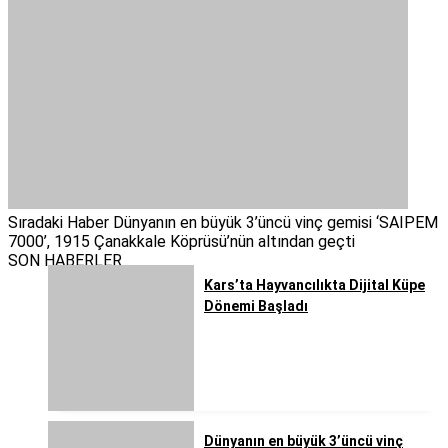
Sıradaki Haber
Dünyanın en büyük 3’üncü vinç gemisi ‘SAIPEM
7000’, 1915 Çanakkale Köprüsü’nün altından geçti
SON HABERLER
Kars’ta Hayvancılıkta Dijital Küpe
Dönemi Başladı
Dünyanın en büyük 3’üncü vinç