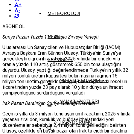
+
-
METEOROLOJI
ABONE OL
SPOR
Suriye Pazarı Yüzde 110 Artışla Zirveye Yerleşti
Uluslararası Un Sanayicileri ve Hububatçılar Birliği (IAOM)
Avrasya Başkanı Eren Günhan Ulusoy, Türkiye’nin Suriye’ye
gerçekleştirdiği un ihracatının 2025 yılında bir önceki yıla
SERVISLER
oranla yüzde 110 artış göstererek 650 bin tona ulaştığını
duyurdu. Ulusoy, yaptığı değerlendirmede Türkiye’nin yıllık 32
milyon tonluk üretim kapasitesi bulunmasına rağmen 15
NÖBETÇI ECZANELER
milyon ton üretim gerçekleştirdiğini, buna rağmen küresel un
ticaretinden yüzde 23 pay alarak 10 yıldır dünya un ihracat
şampiyonluğunu sürdürdüğünü vurguladı.
NAMAZ VAKITLERI
Irak Pazarı Daralırken Suriye Liderliği Devraldı
Geçmiş yıllarda 3 milyon tonu aşan un ihracatının; 2025 yılında
yaşanan zirai don, kuraklık ve buğday ithalatındaki yeni
HAVA DURUMU
düzenlemeler sebebiyle 2,4 milyon tona gerilediğini belirten
Ulusoy, özellikle en büyük pazar olan Irak’ta ciddi bir daralma