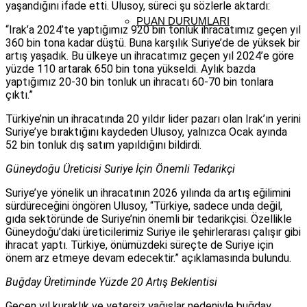
yaşandığını ifade etti. Ulusoy, süreci şu sözlerle aktardı:
PUAN DURUMLARI
“Irak’a 2024’te yaptığımız 920 bin tonluk ihracatımız geçen yıl
360 bin tona kadar düştü. Buna karşılık Suriye’de de yüksek bir
artış yaşadık. Bu ülkeye un ihracatımız geçen yıl 2024’e göre
yüzde 110 artarak 650 bin tona yükseldi. Aylık bazda
yaptığımız 20-30 bin tonluk un ihracatı 60-70 bin tonlara
çıktı.”
Türkiye’nin un ihracatında 20 yıldır lider pazarı olan Irak’ın yerini
Suriye’ye bıraktığını kaydeden Ulusoy, yalnızca Ocak ayında
52 bin tonluk dış satım yapıldığını bildirdi.
Güneydoğu Üreticisi Suriye İçin Önemli Tedarikçi
Suriye’ye yönelik un ihracatının 2026 yılında da artış eğilimini
sürdüreceğini öngören Ulusoy, “Türkiye, sadece unda değil,
gıda sektöründe de Suriye’nin önemli bir tedarikçisi. Özellikle
Güneydoğu’daki üreticilerimiz Suriye ile şehirlerarası çalışır gibi
ihracat yaptı. Türkiye, önümüzdeki süreçte de Suriye için
önem arz etmeye devam edecektir.” açıklamasında bulundu.
Buğday Üretiminde Yüzde 20 Artış Beklentisi
Geçen yıl kuraklık ve yetersiz yağışlar nedeniyle buğday