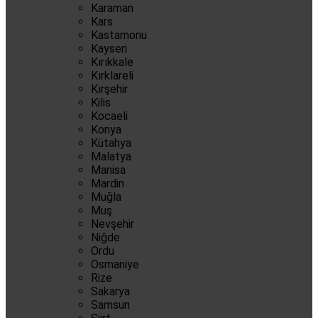
Karaman
Kars
Kastamonu
Kayseri
Kırıkkale
Kırklareli
Kırşehir
Kilis
Kocaeli
Konya
Kütahya
Malatya
Manisa
Mardin
Muğla
Muş
Nevşehir
Niğde
Ordu
Osmaniye
Rize
Sakarya
Samsun