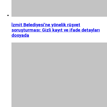
İzmit Belediyesi’ne yönelik rüşvet
soruşturması: Gizli kayıt ve ifade detayları
dosyada