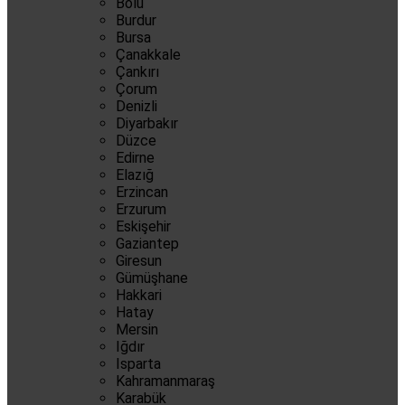
Bolu
Burdur
Bursa
Çanakkale
Çankırı
Çorum
Denizli
Diyarbakır
Düzce
Edirne
Elazığ
Erzincan
Erzurum
Eskişehir
Gaziantep
Giresun
Gümüşhane
Hakkari
Hatay
Mersin
Iğdır
Isparta
Kahramanmaraş
Karabük