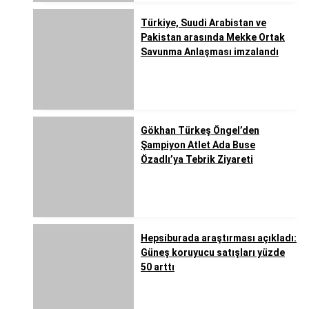
Türkiye, Suudi Arabistan ve
Pakistan arasında Mekke Ortak
Savunma Anlaşması imzalandı
Gökhan Türkeş Öngel’den
Şampiyon Atlet Ada Buse
Özadlı’ya Tebrik Ziyareti
Hepsiburada araştırması açıkladı:
Güneş koruyucu satışları yüzde
50 arttı