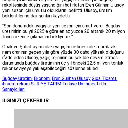
rekoltesinde düşüş yaşandığını hatırlatan Eren Günhan Ulusoy,
yeni sezon için umutlu olduklarını belirtti. Ulusoy, üretim
beklentilerine dair şunları kaydetti:
“Son dönemdeki yağışlar yeni sezon için umut verdi. Buğday
üretiminin bu yıl 2025’e göre en az yüzde 20 artarak 20 milyon
tonun üzerine çıkmasını bekliyoruz.”
Ocak ve Şubat aylarındaki yağışlar neticesinde topraktaki
nem oranının geçen yıla göre yüzde 30 daha yüksek olduğunu
ifade eden Ulusoy, yağış rejiminin bu şekilde devam etmesi
durumunda buğday üretiminin üç yıl önceki 22,5 milyon tonluk
rekor seviyeye yaklaşabileceğini sözlerine ekledi.
Buğday Üretimi
Ekonomi
Eren Günhan Ulusoy
Gıda Ticareti
ihracat rekoru
SURİYE
TARIM
Türkiye
Un İhracatı
Un
Sanayicileri
İLGİNİZİ
ÇEKEBİLİR