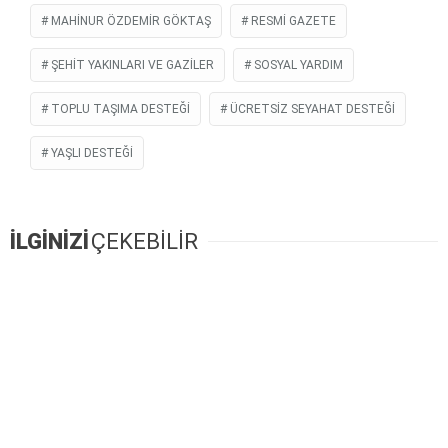
MAHINUR ÖZDEMIR GÖKTAŞ
RESMİ GAZETE
ŞEHIT YAKINLARI VE GAZILER
SOSYAL YARDIM
TOPLU TAŞIMA DESTEĞI
ÜCRETSIZ SEYAHAT DESTEĞI
YAŞLI DESTEĞI
İLGİNİZİ
ÇEKEBİLİR