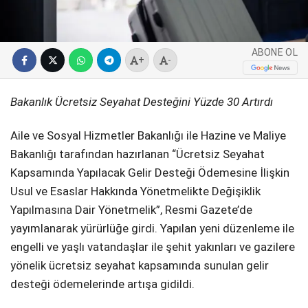
SPOR
ABONE OL
SERVISLER
WhatsApp İhbar
+
-
Hattı
Bakanlık Ücretsiz Seyahat Desteğini Yüzde 30 Artırdı
Aile ve Sosyal Hizmetler Bakanlığı ile Hazine ve Maliye
Facebook
Bakanlığı tarafından hazırlanan “Ücretsiz Seyahat
Kapsamında Yapılacak Gelir Desteği Ödemesine İlişkin
Usul ve Esaslar Hakkında Yön
etmelikte Değişiklik
Yapılmasına Dair Yönetmelik”, Resmi Gazete’de
Instagram
yayımla
narak yürürlüğe girdi. Yapılan yeni düzenleme ile
engelli ve yaşlı vatandaşlar ile şehit yakınları ve gazilere
Youtube
yönelik ücretsiz seyahat kapsamında sunulan gelir
desteği ödemelerinde artışa gidildi.