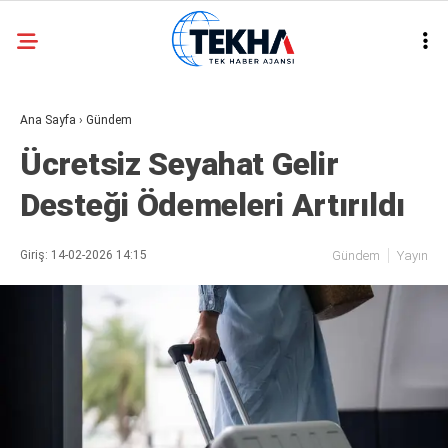
29.6
°
ANKARA
Ana Sayfa
›
Gündem
GALERİ
VİDEO
Ücretsiz Seyahat Gelir
ASAYIŞ
Desteği Ödemeleri Artırıldı
GÜNDEM
GENEL
Giriş: 14-02-2026 14:15
Gündem
Yayın
EKONOMI
POLITIKA
SIYASET
DÜNYA
METEOROLOJI