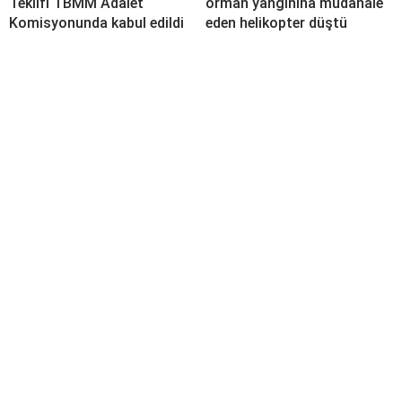
Teklifi TBMM Adalet
orman yangınına müdahale
Komisyonunda kabul edildi
eden helikopter düştü