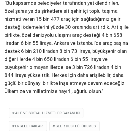
“Bu kapsamda belediyeler tarafından yetkilendirilen,
özel şahıs ya da şirketlere ait şehir içi toplu taşıma
hizmeti veren 15 bin 477 araç için sağladığımız gelir
desteği ödemelerini yüzde 30 oranında artırdık. Artış ile
birlikte, özel denizyolu ulaşımı araç desteği 4 bin 658
liradan 6 bin 55 liraya, Ankara ve İstanbul’da araç başına
destek 6 bin 210 liradan 8 bin 73 liraya, büyükşehir olan
diğer illerde 4 bin 658 liradan 6 bin 55 liraya ve
büyükşehir olmayan illerde ise 3 bin 726 liradan 4 bin
844 liraya yükselttik. Herkes için daha erişilebilir, daha
güçlü bir dünyayı birlikte inşa etmeye devam edeceğiz.
Ülkemize ve milletimize hayırlı, uğurlu olsun.”
AİLE VE SOSYAL HİZMETLER BAKANLIĞI
ENGELLİ HAKLARI
GELIR DESTEĞI ÖDEMESI