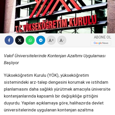
SPOR
SERVISLER
WhatsApp İhbar
Hattı
ABONE OL
+
-
Facebook
Vakıf Üniversitelerinde Kontenjan Azaltımı Uygulaması
Başlıyor
Yükseköğretim Kurulu (YÖK), yükseköğretim
sistemindeki arz-talep dengesini korumak ve istihdam
Instagram
planlamasını daha sağlıklı yürütmek amacıyla üniversite
kontenjanlarında kapsamlı bir değişikliğe gittiğini
Youtube
duyurdu. Yapılan açıklamaya göre, halihazırda devlet
üniversitelerinde uygulanan kontenjan azaltma