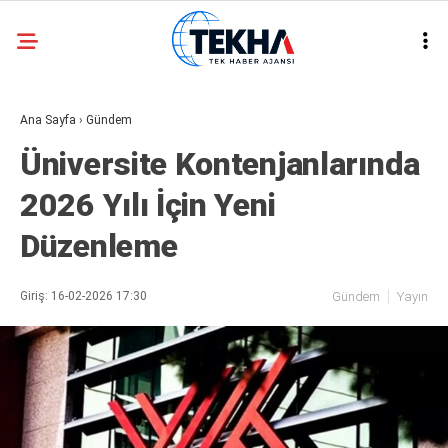
31.2
°
ANKARA
Ana Sayfa
›
Gündem
GALERİ
VİDEO
Üniversite Kontenjanlarında
ASAYIŞ
2026 Yılı İçin Yeni
GÜNDEM
Düzenleme
GENEL
EKONOMI
Giriş: 16-02-2026 17:30
Gündem
Yayın
POLITIKA
SIYASET
DÜNYA
METEOROLOJI