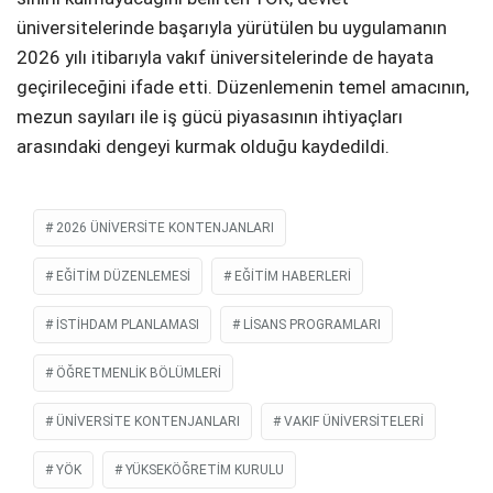
üniversitelerinde başarıyla yürütülen bu uygulamanın
2026 yılı itibarıyla vakıf üniversitelerinde de hayata
geçirileceğini ifade etti. Düzenlemenin temel amacının,
mezun sayıları ile iş gücü piyasasının ihtiyaçları
arasındaki dengeyi kurmak olduğu kaydedildi.
2026 ÜNIVERSITE KONTENJANLARI
EĞITIM DÜZENLEMESI
EĞITIM HABERLERI
İSTIHDAM PLANLAMASI
LISANS PROGRAMLARI
ÖĞRETMENLIK BÖLÜMLERI
ÜNIVERSITE KONTENJANLARI
VAKIF ÜNIVERSITELERI
YÖK
YÜKSEKÖĞRETIM KURULU