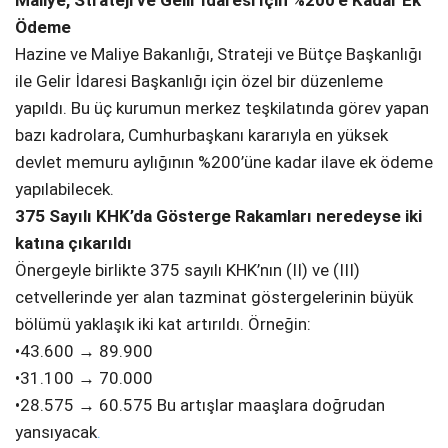
Maliye, Strateji ve Gelir İdaresi İçin %200’e Kadar Ek
Ödeme
Hazine ve Maliye Bakanlığı, Strateji ve Bütçe Başkanlığı
ile Gelir İdaresi Başkanlığı için özel bir düzenleme
yapıldı. Bu üç kurumun merkez teşkilatında görev yapan
bazı kadrolara, Cumhurbaşkanı kararıyla en yüksek
devlet memuru aylığının %200’üne kadar ilave ek ödeme
yapılabilecek.
375 Sayılı KHK’da Gösterge Rakamları neredeyse iki
katına çıkarıldı
Önergeyle birlikte 375 sayılı KHK’nın (II) ve (III)
cetvellerinde yer alan tazminat göstergelerinin büyük
bölümü yaklaşık iki kat artırıldı. Örneğin:
•43.600 → 89.900
•31.100 → 70.000
•28.575 → 60.575 Bu artışlar maaşlara doğrudan
yansıyacak
.