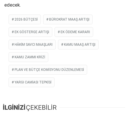
edecek.
2026 BÜTÇESI
BÜROKRAT MAAŞ ARTIŞI
EK GÖSTERGE ARTIŞI
EK ÖDEME KARARI
HÂKIM SAVCI MAAŞLARI
KAMU MAAŞ ARTIŞI
KAMU ZAMMI KRIZI
PLAN VE BÜTÇE KOMISYONU DÜZENLEMESI
YARGI CAMIASI TEPKISI
İLGİNİZİ
ÇEKEBİLİR