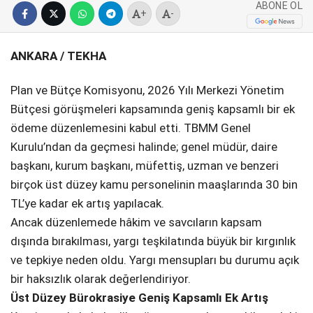
ABONE OL
+
-
SPOR
SERVISLER
ANKARA / TEKHA
WhatsApp İhbar
Hattı
Plan ve Bütçe Komisyonu, 2026 Yılı Merkezi Yönetim
Bütçesi görüşmeleri kapsamında geniş kapsamlı bir ek
ödeme düzenlemesini kabul etti. TBMM Genel
Kurulu’ndan da geçmesi halinde; genel müdür, daire
Facebook
başkanı, kurum başkanı, müfettiş, uzman ve benzeri
birçok üst düzey kamu personelinin maaşlarında 30 bin
TL’ye kadar ek artış yapılacak.
Ancak düzenlemede hâkim ve savcıların kapsam
Instagram
dışında bırakılması, yargı teşkilatında büyük bir kırgınlık
ve tepkiye neden oldu. Yargı mensupları bu durumu açık
Youtube
bir haksızlık olarak değerlendiriyor.
Üst Düzey Bürokrasiye Geniş Kapsamlı Ek Artış