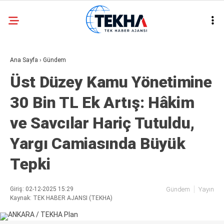
31.2
°
ANKARA
Ana Sayfa
›
Gündem
GALERİ
VİDEO
Üst Düzey Kamu Yönetimine
ASAYIŞ
30 Bin TL Ek Artış: Hâkim
GÜNDEM
ve Savcılar Hariç Tutuldu,
GENEL
Yargı Camiasında Büyük
EKONOMI
Tepki
POLITIKA
SIYASET
Giriş: 02-12-2025 15:29
Gündem
Yayın
Kaynak: TEK HABER AJANSI (TEKHA)
DÜNYA
METEOROLOJI