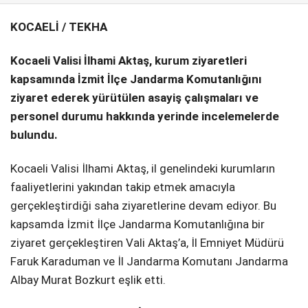
KOCAELİ / TEKHA
SPOR
SERVISLER
WhatsApp İhbar
Kocaeli Valisi İlhami Aktaş, kurum ziyaretleri
Hattı
kapsamında İzmit İlçe Jandarma Komutanlığını
ziyaret ederek yürütülen asayiş çalışmaları ve
personel durumu hakkında yerinde incelemelerde
bulundu.
Facebook
Kocaeli Valisi İlhami Aktaş, il genelindeki kurumların
faaliyetlerini yakından takip etmek amacıyla
gerçekleştirdiği saha ziyaretlerine devam ediyor. Bu
Instagram
kapsamda İzmit İlçe Jandarma Komutanlığına bir
ziyaret gerçekleştiren Vali Aktaş’a, İl Emniyet Müdürü
Youtube
Faruk Karaduman ve İl Jandarma Komutanı Jandarma
Albay Murat Bozkurt eşlik etti.