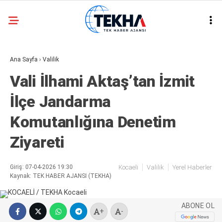
32.3
°
ANKARA
Ana Sayfa
›
Valilik
GALERİ
VİDEO
Vali İlhami Aktaş’tan İzmit
ASAYIŞ
İlçe Jandarma
GÜNDEM
Komutanlığına Denetim
GENEL
Ziyareti
EKONOMI
POLITIKA
Giriş: 07-04-2026 19:30
Kocaeli
Valilik
Yerel Haberler
Kaynak: TEK HABER AJANSI (TEKHA)
SIYASET
DÜNYA
ABONE OL
+
-
METEOROLOJI