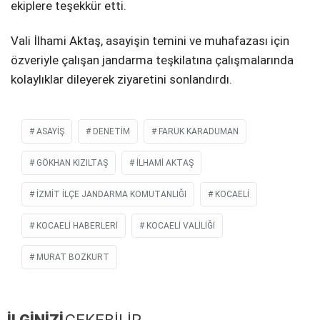
ekiplere teşekkür etti.
Vali İlhami Aktaş, asayişin temini ve muhafazası için
özveriyle çalışan jandarma teşkilatına çalışmalarında
kolaylıklar dileyerek ziyaretini sonlandırdı.
ASAYIŞ
DENETIM
FARUK KARADUMAN
GÖKHAN KIZILTAŞ
İLHAMI AKTAŞ
İZMIT İLÇE JANDARMA KOMUTANLIĞI
KOCAELİ
KOCAELI HABERLERI
KOCAELI VALILIĞI
MURAT BOZKURT