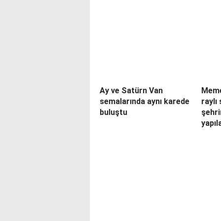
Ay ve Satürn Van
Memet
semalarında aynı karede
raylı
buluştu
şehri
yapıl