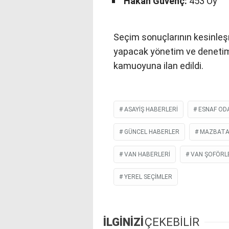
Hakan Güvenç:
453 Oy
Seçim sonuçlarının kesinleş
yapacak yönetim ve denetim 
kamuoyuna ilan edildi.
ASAYIŞ HABERLERI
ESNAF ODA
GÜNCEL HABERLER
MAZBATA
VAN HABERLERI
VAN ŞOFÖRL
YEREL SEÇIMLER
İLGİNİZİ
ÇEKEBİLİR