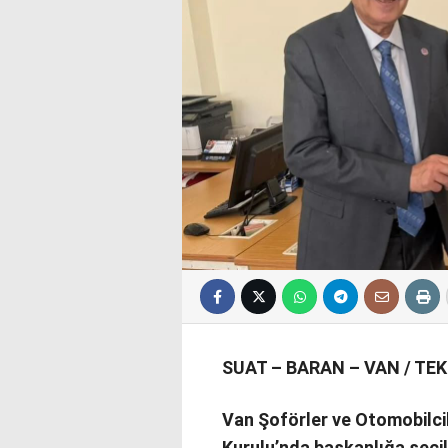
SUAT – BARAN – VAN / TE
Van Şoförler ve Otomobilci
Kurulu’nda başkanlığa seçi