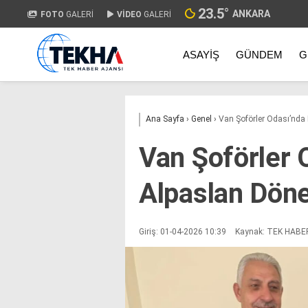
23.5
°
ANKARA
FOTO
GALERİ
VİDEO
GALERİ
ASAYIŞ
GÜNDEM
G
Ana Sayfa
›
Genel
›
Van Şoförler Odası’nda
Van Şoförler 
Alpaslan Dön
Giriş: 01-04-2026 10:39
Kaynak: TEK HABE