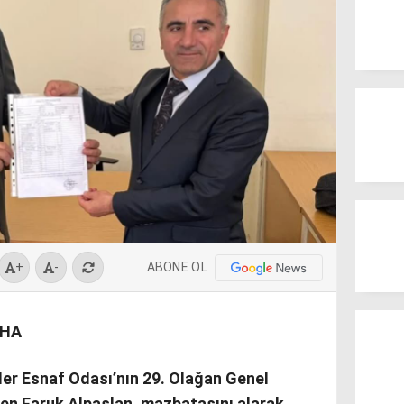
ABONE OL
+
-
KHA
ler Esnaf Odası’nın 29. Olağan Genel
len Faruk Alpaslan, mazbatasını alarak