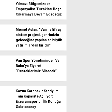
Yılmaz: Bölgemizdeki
Emperyalist Tuzakları Boşa
Gündem
Çıkarmaya Devam Edeceğiz
Ekonomi
Memet Aslan: “Van hafif raylı
Politika / Siyaset
sistem projesi, şehrimizin
geleceğine yapılan en büyük
Dünya
yatırımlardan biridir”
Spor
Van Spor Yönetiminden Vali
Magazin
Balcı’ya Ziyaret:
“Desteklerimiz Sürecek”
Sağlık
Teknoloji
Kazım Karabekir Stadyumu
Tam Kapasite Açılıyor:
Erzurumspor’un İlk Konuğu
Galatasaray