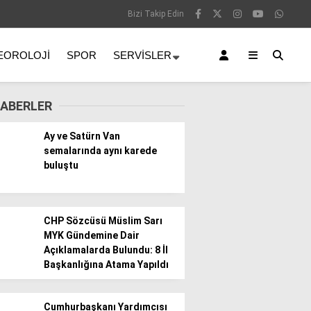
Bizi Takip Edin
EOROLOJI
SPOR
SERVISLER
ABERLER
Ay ve Satürn Van
semalarında aynı karede
buluştu
CHP Sözcüsü Müslim Sarı
MYK Gündemine Dair
Açıklamalarda Bulundu: 8 İl
Başkanlığına Atama Yapıldı
Cumhurbaşkanı Yardımcısı