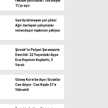
reklam yatırımları 158 milyar
TL’yi aştı
Van’da bitmeyen yol çilesi:
Ağır ilerleyen çalışmalar
vatandaşın tepkisini çekiyor
Şırnak’ta Patpat Şarampole
Devrildi: 22 Yaşındaki Ayşe
Ece Hayatını Kaybetti, 3
Yaralı
Güney Kore’de Aşırı Sıcaklar
Can Alıyor: Can Kaybı 21’e
Yükseldi