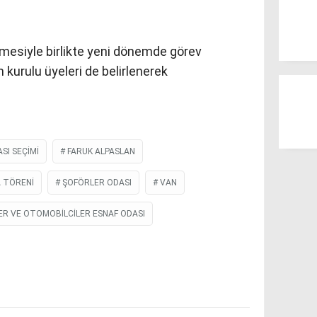
mesiyle birlikte yeni dönemde görev
kurulu üyeleri de belirlenerek
SI SEÇIMI
FARUK ALPASLAN
 TÖRENI
ŞOFÖRLER ODASI
VAN
ER VE OTOMOBILCILER ESNAF ODASI