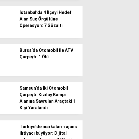
İstanbul’da 4 İlçeyi Hedef
Alan Suç Örgütüne
Operasyon: 7 Gözaltı
WhatsApp İhbar
Bursa’da Otomobil ile ATV
Hattı
Çarpıştı: 1 Ölü
Facebook
Samsun’da İki Otomobil
Çarpıştı: Kızılay Kampı
Alanına Savrulan Araçtaki 1
Kişi Yaralandı
Instagram
Türkiye’de markaların ajans
ihtiyacı büyüyor: Dijital
Youtube