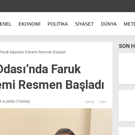
ENEL
EKONOMI
POLITIKA
SIYASET
DÜNYA
MET
SON H
 Faruk Alpaslan Dönemi Resmen Başladı
Odası’nda Faruk
emi Resmen Başladı
R AJANSI (TEKHA)
Genel
Van