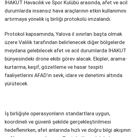
İHAKUT Havacılık ve Spor Kulübü arasında, afet ve acil
durumlarda insansız hava araçlarının etkin kullanımını
SPOR
artırmaya yönelik iş birliği protokolü imzalandı.
SERVISLER
WhatsApp İhbar
Hattı
Protokol kapsamında, Yalova il sınırları başta olmak
üzere Valilik tarafından belirlenecek diğer bölgelerde
meydana gelebilecek afet ve acil durumlarda İHAKUT
bünyesindeki drone ekibi görev alacak. Ekipler; arama-
Facebook
kurtarma, keşif, gözetleme ve hasar tespiti
faaliyetlerini AFAD’ın sevk, idare ve denetimi altında
yürütecek.
Instagram
İş birliğiyle operasyonların standartlara uygun,
Youtube
koordineli ve güvenli şekilde gerçekleştirilmesi
hedeflenirken, afet anlarında hızlı ve doğru bilgi akışının