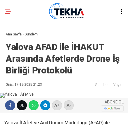
30.1
°
ANKARA
Ana Sayfa
›
Gündem
GALERİ
VİDEO
Yalova AFAD ile İHAKUT
ASAYIŞ
Arasında Afetlerde Drone İş
GÜNDEM
Birliği Protokolü
GENEL
EKONOMI
Giriş: 17-12-2025 21:23
Gündem
Yayın
POLITIKA
ABONE OL
SIYASET
+
-
DÜNYA
Yalova İl Afet ve Acil Durum Müdürlüğü (AFAD) ile
METEOROLOJI