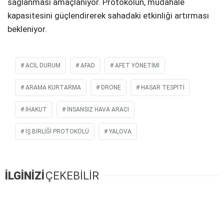
sağlanması amaçlanıyor. Protokolün, müdahale
kapasitesini güçlendirerek sahadaki etkinliği artırması
bekleniyor.
ACIL DURUM
AFAD
AFET YÖNETIMI
ARAMA KURTARMA
DRONE
HASAR TESPITI
İHAKUT
INSANSIZ HAVA ARACI
IŞ BIRLIĞI PROTOKOLÜ
YALOVA
İLGİNİZİ
ÇEKEBİLİR