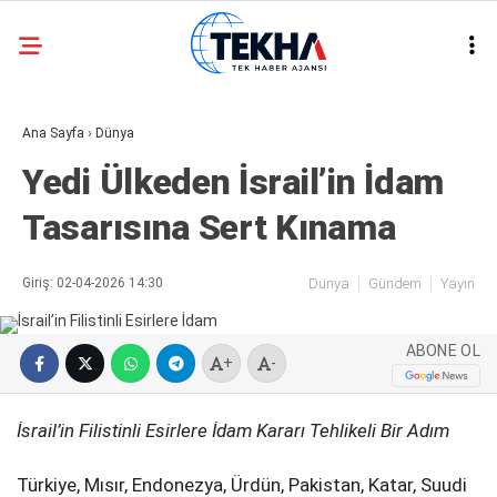
32.3
°
ANKARA
Ana Sayfa
›
Dünya
GALERİ
VİDEO
Yedi Ülkeden İsrail’in İdam
ASAYIŞ
Tasarısına Sert Kınama
GÜNDEM
GENEL
Giriş: 02-04-2026 14:30
Dünya
Gündem
Yayın
EKONOMI
ABONE OL
POLITIKA
+
-
SIYASET
İsrail’in Filistinli Esirlere İdam Kararı Tehlikeli Bir Adım
DÜNYA
Türkiye, Mısır, Endonezya, Ürdün, Pakistan, Katar, Suudi
METEOROLOJI