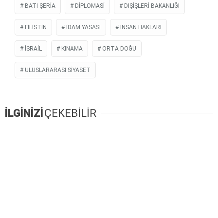
BATI ŞERIA
DIPLOMASI
DIŞIŞLERI BAKANLIĞI
FILISTIN
IDAM YASASI
İNSAN HAKLARI
İSRAIL
KINAMA
ORTA DOĞU
ULUSLARARASI SIYASET
İLGİNİZİ
ÇEKEBİLİR