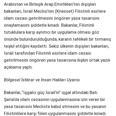
Arabistan ve Birleşik Arap Emirlikleri’nin dışişleri
SPOR
bakanları, İsrail Meclisi’nin (Knesset) Filistinli esirlere
idam cezası getirilmesini öngören yasa tasarısını
SERVISLER
WhatsApp İhbar
onaylamasını şiddetle kınadı. Bakanlar, Filistinli
Hattı
tutuklulara karşı ayrımcı bir uygulama olması göz
önünde bulundurulduğunda, kararın tehlikeli bir tırmanış
teşkil ettiğini kaydetti. Sekiz ülkenin dışişleri bakanları,
İsrail tarafından Filistinli esirlere idam cezası
Facebook
getirilmesini öngören yasa tasarısına ilişkin ortak yazılı
açıklama yaptı.
Bölgesel İstikrar ve İnsan Hakları Uyarısı
Instagram
Bakanlar, “işgalci güç İsrail’in” işgal altındaki Batı
Youtube
Şeria’da idam cezasının uygulanmasına izin veren bir
yasa tasarısını Mecliste kabul etmesini ve bu yasanın
Filistinlilere karşı fiilen uygulanmasını şiddetle kınadı.