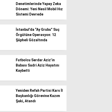
Denetimlerinde Yapay Zeka
Dönemi: Yeni Nesil Mobil Hız
Gündem
Sistemi Devrede
Ekonomi
İstanbul’da “Ay Grubu” Suç
Politika / Siyaset
Örgütüne Operasyon: 12
Şüpheli Gözaltında
Dünya
Spor
Futbolcu Serdar Aziz’in
Magazin
Babası Sadri Aziz Hayatını
Kaybetti
Sağlık
Teknoloji
Yeniden Refah Partisi Kars İl
Başkanlığı Görevine Kazım
Şaki, Atandı