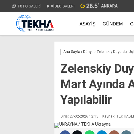
28.5
°
ANKARA
FOTO
GALERİ
VİDEO
GALERİ
ASAYIŞ
GÜNDEM
G
Ana Sayfa
›
Dünya
›
Zelenskiy Duyurdu: Üçlü
Zelenskiy Duy
Mart Ayında A
Yapılabilir
Giriş: 27-02-2026 12:15
Kaynak: TEK HABE