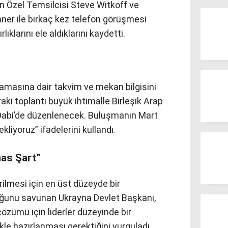
 Özel Temsilcisi Steve Witkoff ve
er ile birkaç kez telefon görüşmesi
ıklarını ele aldıklarını kaydetti.
şamasına dair takvim ve mekan bilgisini
aki toplantı büyük ihtimalle Birleşik Arap
u Dabi’de düzenlenecek. Buluşmanın Mart
kliyoruz” ifadelerini kullandı
.
mas Şart”
lmesi için en üst düzeyde bir
ğunu savunan Ukrayna Devlet Başkanı,
özümü için liderler düzeyinde bir
likle hazırlanması gerektiğini vurguladı.