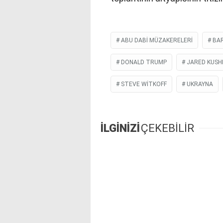
ABU DABI MÜZAKERELERI
BAR
DONALD TRUMP
JARED KUSH
STEVE WITKOFF
UKRAYNA
İLGİNİZİ
ÇEKEBİLİR