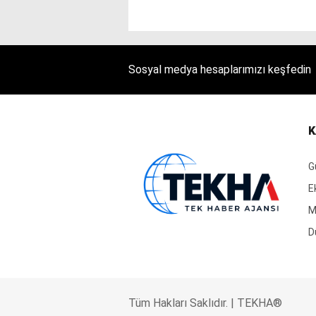
Sosyal medya hesaplarımızı keşfedin
K
G
E
M
D
Tüm Hakları Saklıdır. | TEKHA®