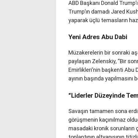
ABD Başkanı Donald Trump’ın
Trump’ın damadı Jared Kushn
yaparak üçlü temasların hazırl
Yeni Adres Abu Dabi
Müzakerelerin bir sonraki a
paylaşan Zelenskiy, “Bir sonr
Emirlikleri’nin başkenti Ab
ayının başında yapılmasını be
“Liderler Düzeyinde Te
Savaşın tamamen sona erdiri
görüşmenin kaçınılmaz oldu
masadaki kronik sorunların ç
toplantının altyapısının titiz