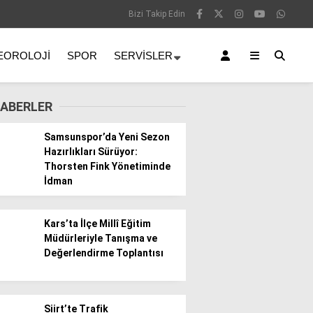
Bizi Takip Edin
EOROLOJI
SPOR
SERVISLER
ABERLER
Samsunspor’da Yeni Sezon
Hazırlıkları Sürüyor:
Thorsten Fink Yönetiminde
İdman
Kars’ta İlçe Millî Eğitim
Müdürleriyle Tanışma ve
Değerlendirme Toplantısı
Siirt’te Trafik