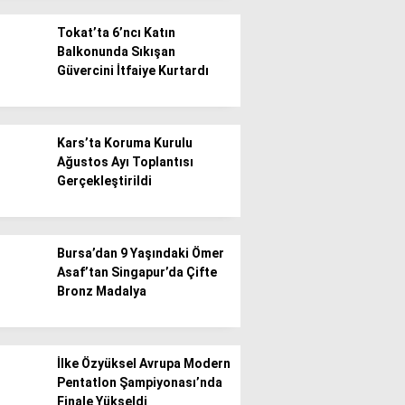
Tokat’ta 6’ncı Katın
Balkonunda Sıkışan
Güvercini İtfaiye Kurtardı
WhatsApp İhbar
Kars’ta Koruma Kurulu
Hattı
Ağustos Ayı Toplantısı
Gerçekleştirildi
Facebook
Bursa’dan 9 Yaşındaki Ömer
Asaf’tan Singapur’da Çifte
Bronz Madalya
Instagram
İlke Özyüksel Avrupa Modern
Pentatlon Şampiyonası’nda
Youtube
Finale Yükseldi