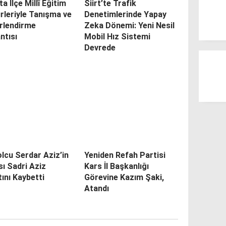
ta İlçe Millî Eğitim
Siirt’te Trafik
leriyle Tanışma ve
Denetimlerinde Yapay
rlendirme
Zeka Dönemi: Yeni Nesil
ntısı
Mobil Hız Sistemi
Devrede
lcu Serdar Aziz’in
Yeniden Refah Partisi
ı Sadri Aziz
Kars İl Başkanlığı
ını Kaybetti
Görevine Kazım Şaki,
Atandı