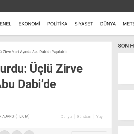
ENEL
EKONOMI
POLITIKA
SIYASET
DÜNYA
MET
SON H
 Zirve Mart Ayında Abu Dabi’de Yapılabilir
urdu: Üçlü Zirve
bu Dabi’de
R AJANSI (TEKHA)
Dünya
Gündem
Yayın