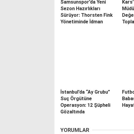
Samsunspor’da Yeni
Kars’
Sezon Hazırlıkları
Müdür
Sürüyor: Thorsten Fink
Değe
Yönetiminde İdman
Topla
İstanbul’da “Ay Grubu”
Futbo
Suç Örgütüne
Babas
Operasyon: 12 Şüpheli
Hayat
Gözaltında
YORUMLAR