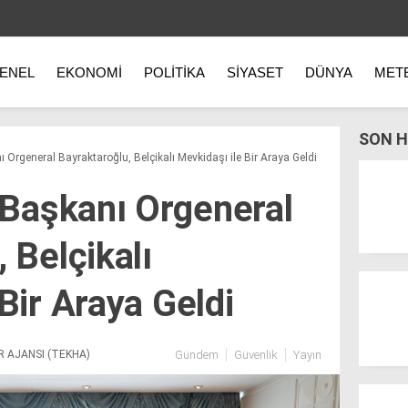
ENEL
EKONOMI
POLITIKA
SIYASET
DÜNYA
MET
SON H
Orgeneral Bayraktaroğlu, Belçikalı Mevkidaşı ile Bir Araya Geldi
Başkanı Orgeneral
 Belçikalı
Bir Araya Geldi
R AJANSI (TEKHA)
Gündem
Güvenlik
Yayın