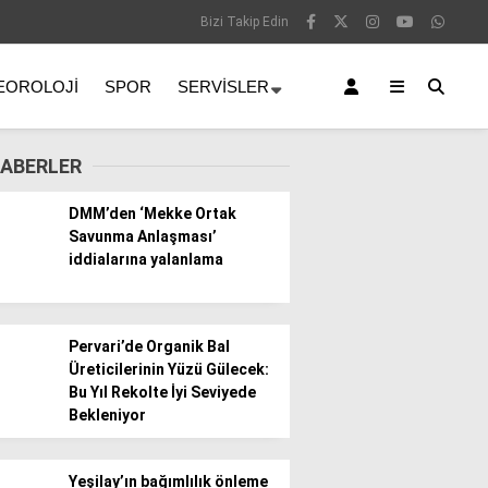
Bizi Takip Edin
EOROLOJI
SPOR
SERVISLER
ABERLER
DMM’den ‘Mekke Ortak
Savunma Anlaşması’
iddialarına yalanlama
Pervari’de Organik Bal
Üreticilerinin Yüzü Gülecek:
Bu Yıl Rekolte İyi Seviyede
Bekleniyor
Yeşilay’ın bağımlılık önleme