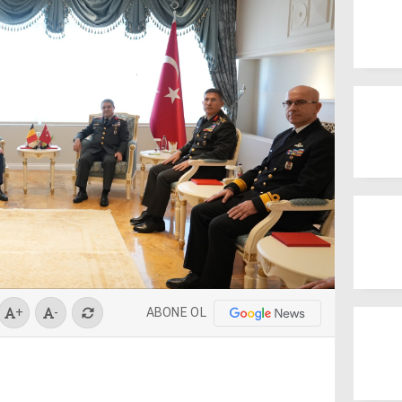
ABONE OL
+
-