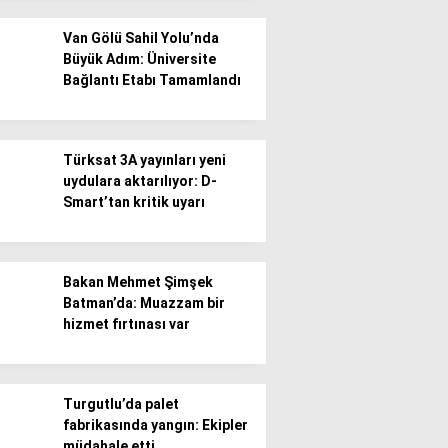
Van Gölü Sahil Yolu’nda
Büyük Adım: Üniversite
Bağlantı Etabı Tamamlandı
WhatsApp İhbar
Türksat 3A yayınları yeni
Hattı
uydulara aktarılıyor: D-
Smart’tan kritik uyarı
Facebook
Bakan Mehmet Şimşek
Batman’da: Muazzam bir
hizmet fırtınası var
Instagram
Turgutlu’da palet
fabrikasında yangın: Ekipler
Youtube
müdahale etti