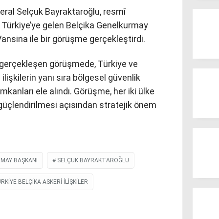
ral Selçuk Bayraktaroğlu, resmî
Türkiye’ye gelen Belçika Genelkurmay
ansina ile bir görüşme gerçekleştirdi.
gerçekleşen görüşmede, Türkiye ve
 ilişkilerin yanı sıra bölgesel güvenlik
i imkanları ele alındı. Görüşme, her iki ülke
güçlendirilmesi açısından stratejik önem
MAY BAŞKANI
SELÇUK BAYRAKTAROĞLU
RKIYE BELÇIKA ASKERI ILIŞKILER