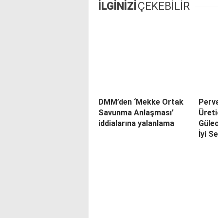
İLGİNİZİ
ÇEKEBİLİR
DMM’den ‘Mekke Ortak
Perva
Savunma Anlaşması’
Üreti
iddialarına yalanlama
Gülec
İyi S