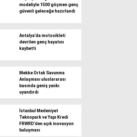
modeliyle 1500 göçmen genç
güvenli geleceğe hazırlandı
Gündem
Ekonomi
Antalya’da motosikleti
Politika / Siyaset
devrilen genç hayatını
kaybetti
Dünya
Spor
Mekke Ortak Savunma
Magazin
Anlaşması uluslararası
basında geniş yankı
Sağlık
uyandırdı
Teknoloji
İstanbul Medeniyet
Teknopark ve Yapı Kredi
FRWRD’den açık inovasyon
buluşması