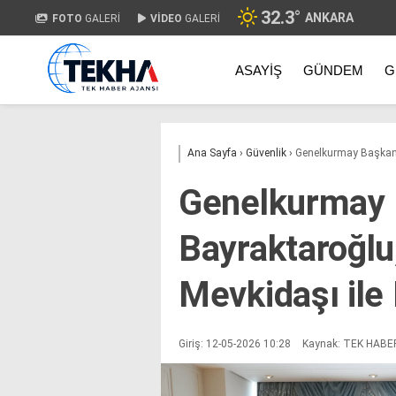
32.3
°
ANKARA
FOTO
GALERİ
VİDEO
GALERİ
ASAYIŞ
GÜNDEM
G
Ana Sayfa
›
Güvenlik
›
Genelkurmay Başkanı 
Genelkurmay 
Bayraktaroğlu,
Mevkidaşı ile 
Giriş: 12-05-2026 10:28
Kaynak: TEK HABE