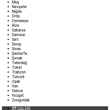
Muş
Nevşehir
Niğde
Ordu
Osmaniye
Rize
Sakarya
Samsun
Siirt
Sinop
Sivas
Şanlıurfa
Şırnak
Tekirdağ
Tokat
Trabzon
Tunceli
Uşak
Van
Yalova
Yozgat
Zonguldak
GALERİ