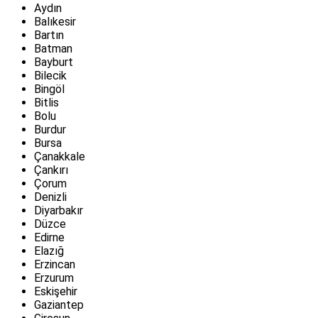
Aydın
Balıkesir
Bartın
Batman
Bayburt
Bilecik
Bingöl
Bitlis
Bolu
Burdur
Bursa
Çanakkale
Çankırı
Çorum
Denizli
Diyarbakır
Düzce
Edirne
Elazığ
Erzincan
Erzurum
Eskişehir
Gaziantep