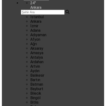
24
°
Ankara
İstanbul
Ankara
İzmir
Adana
Adıyaman
Afyon
Ağrı
Aksaray
Amasya
Antalya
Ardahan
Artvin
Aydın
Balıkesir
Bartın
Batman
Bayburt
Bilecik
Bingöl
Bitlis