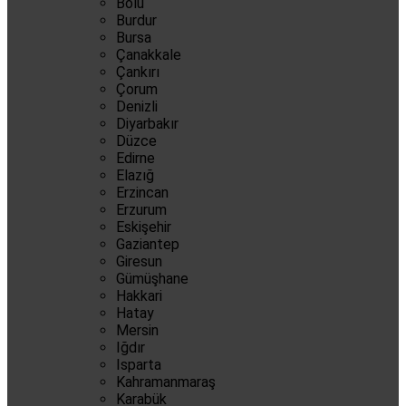
Bolu
Burdur
Bursa
Çanakkale
Çankırı
Çorum
Denizli
Diyarbakır
Düzce
Edirne
Elazığ
Erzincan
Erzurum
Eskişehir
Gaziantep
Giresun
Gümüşhane
Hakkari
Hatay
Mersin
Iğdır
Isparta
Kahramanmaraş
Karabük