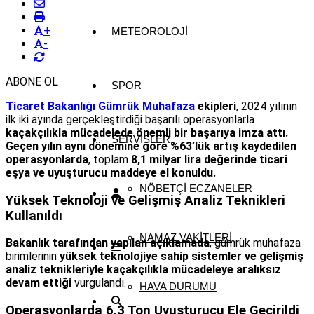
+
METEOROLOJI
-
ABONE OL
SPOR
Ticaret Bakanlığı Gümrük Muhafaza
ekipleri
, 2024 yılının
ilk iki ayında gerçekleştirdiği başarılı operasyonlarla
kaçakçılıkla mücadelede önemli bir başarıya imza attı.
SERVISLER
Geçen yılın aynı dönemine göre %63’lük artış kaydedilen
operasyonlarda
, toplam
8,1 milyar lira değerinde ticari
eşya ve uyuşturucu maddeye el konuldu.
NÖBETÇI ECZANELER
Yüksek Teknoloji ve Gelişmiş Analiz Teknikleri
Kullanıldı
NAMAZ VAKITLERI
Bakanlık tarafından yapılan açıklamada
, gümrük muhafaza
birimlerinin
yüksek teknolojiye sahip sistemler ve gelişmiş
analiz teknikleriyle kaçakçılıkla mücadeleye aralıksız
devam ettiği
vurgulandı.
HAVA DURUMU
Operasyonlarda 6,3 Ton Uyuşturucu Ele Geçirildi