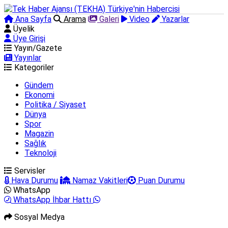
Ana Sayfa
Arama
Galeri
Video
Yazarlar
Üyelik
Üye Girişi
Yayın/Gazete
Yayınlar
Kategoriler
Gündem
Ekonomi
Politika / Siyaset
Dünya
Spor
Magazin
Sağlık
Teknoloji
Servisler
Hava Durumu
Namaz Vakitleri
Puan Durumu
WhatsApp
WhatsApp İhbar Hattı
Sosyal Medya