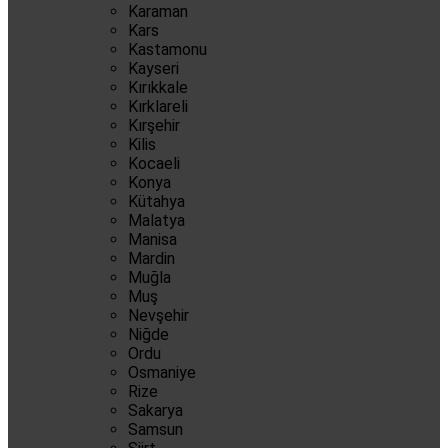
Karaman
Kars
Kastamonu
Kayseri
Kırıkkale
Kırklareli
Kırşehir
Kilis
Kocaeli
Konya
Kütahya
Malatya
Manisa
Mardin
Muğla
Muş
Nevşehir
Niğde
Ordu
Osmaniye
Rize
Sakarya
Samsun