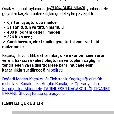
PUAN DURUMLARI
Ocak ve şubat aylarında gerçekleştirilen operasyonlarda ele
geçirilen kaçak ürünlere ilişkin şu detaylar paylaşıldı:
📌
6,3 ton uyuşturucu madde
📌
31 ton tütün ve tütün mamulü
📌
400 kilogram değerli maden
📌
326 lüks araç
📌
Canlı hayvan, elektronik eşya, tarihi eser ve tıbbi
malzemeler
Kaçakçılık ve istihbarat birimleri,
ülke ekonomisine zarar
veren, haksız rekabet oluşturan ve toplum sağlığını
tehdit eden yasa dışı ticarete karşı mücadelesini
kararlılıkla sürdüreceğini
belirtti
.
Değerli Maden Kaçakçılığı
Elektronik Kaçakçılığı
gümrük
muhafaza
Kaçak Lüks Araçlar
Kaçakçılık Operasyonları
Kaçakçılıkla Mücadele
TARİHİ ESER KAÇAKÇILIĞI
TİCARET
BAKANLIĞI
uyuşturucu operasyonu
İLGİNİZİ
ÇEKEBİLİR