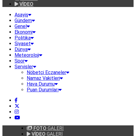
VİDEO
Asayiş
Gündem
Genel
Ekonomi
Politika
Siyaset
Dünya
Meteoroloji
Spor
Servisler
Nöbetçi Eczaneler
Namaz Vakitleri
Hava Durumu
Puan Durumları
FOTO
GALERİ
VİDEO
GALERİ