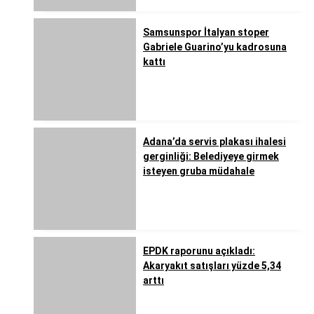
Samsunspor İtalyan stoper
Gabriele Guarino’yu kadrosuna
kattı
Adana’da servis plakası ihalesi
gerginliği: Belediyeye girmek
isteyen gruba müdahale
EPDK raporunu açıkladı:
Akaryakıt satışları yüzde 5,34
arttı