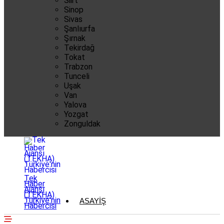
Siirt
Sinop
Sivas
Şanlıurfa
Şırnak
Tekirdağ
Tokat
Trabzon
Tunceli
Uşak
Van
Yalova
Yozgat
Zonguldak
Tek
Haber
Ajansı
(TEKHA)
Türkiye'nin
ASAYIŞ
Habercisi