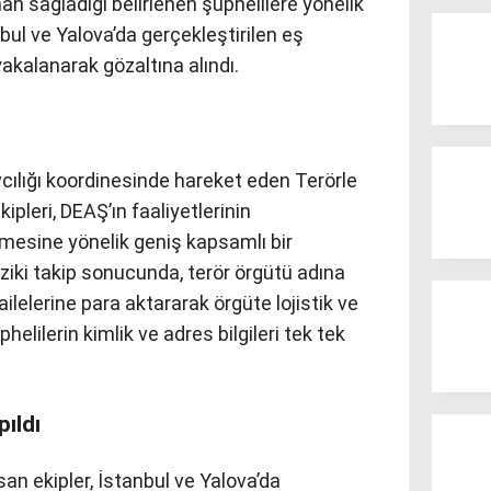
n sağladığı belirlenen şüphelilere yönelik
ul ve Yalova’da gerçekleştirilen eş
akalanarak gözaltına alındı.
ılığı koordinesinde hareket eden Terörle
leri, DEAŞ’ın faaliyetlerinin
lmesine yönelik geniş kapsamlı bir
iziki takip sonucunda, terör örgütü adına
ailelerine para aktararak örgüte lojistik ve
elilerin kimlik ve adres bilgileri tek tek
ıldı
n ekipler, İstanbul ve Yalova’da