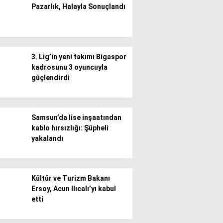
Pazarlık, Halayla Sonuçlandı
Gündem
Ekonomi
3. Lig’in yeni takımı Bigaspor
Politika / Siyaset
kadrosunu 3 oyuncuyla
güçlendirdi
Dünya
Spor
Samsun’da lise inşaatından
Magazin
kablo hırsızlığı: Şüpheli
yakalandı
Sağlık
Teknoloji
Kültür ve Turizm Bakanı
Ersoy, Acun Ilıcalı’yı kabul
etti