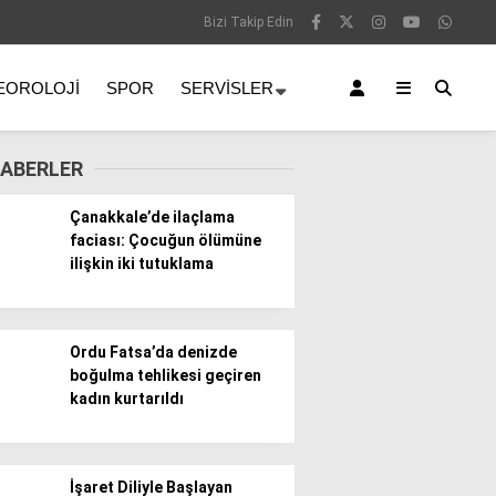
Bizi Takip Edin
EOROLOJI
SPOR
SERVISLER
ABERLER
Çanakkale’de ilaçlama
faciası: Çocuğun ölümüne
ilişkin iki tutuklama
Ordu Fatsa’da denizde
boğulma tehlikesi geçiren
kadın kurtarıldı
İşaret Diliyle Başlayan