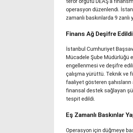
terör örgütü DEAŞ’a finansma
operasyon düzenlendi. İstanb
zamanlı baskınlarda 9 zanlı y
Finans Ağ Deşifre Edildi
İstanbul Cumhuriyet Başsavc
Mücadele Şube Müdürlüğü ekip
engellenmesi ve deşifre edi
çalışma yürüttü. Teknik ve f
faaliyet gösteren şahısların 
finansal destek sağlayan şüph
tespit edildi.
Eş Zamanlı Baskınlar Yap
Operasyon için düğmeye basa