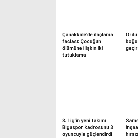
Çanakkale’de ilaçlama
Ordu
faciası: Çocuğun
boğul
ölümüne ilişkin iki
geçir
tutuklama
3. Lig’in yeni takımı
Samsu
Bigaspor kadrosunu 3
inşaa
oyuncuyla güçlendirdi
hırsı