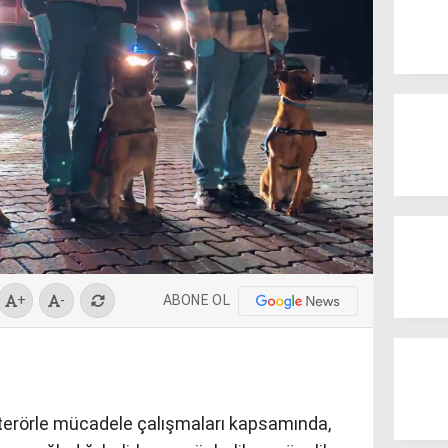
ABONE OL
+
-
 terörle mücadele çalışmaları kapsamında,