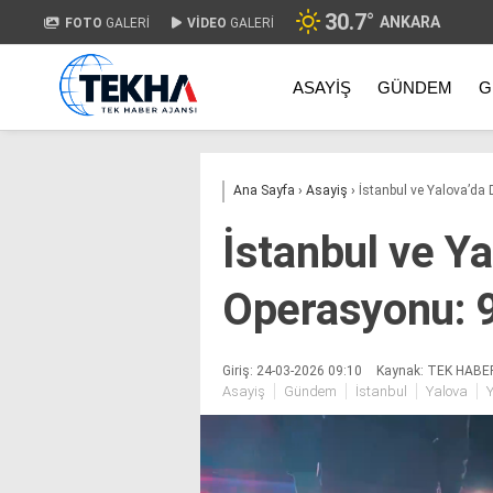
30.7
°
ANKARA
FOTO
GALERİ
VİDEO
GALERİ
ASAYIŞ
GÜNDEM
G
Ana Sayfa
›
Asayiş
›
İstanbul ve Yalova’da
İstanbul ve Y
Operasyonu: 9
Giriş: 24-03-2026 09:10
Kaynak: TEK HABE
Asayiş
Gündem
İstanbul
Yalova