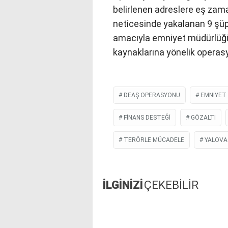
belirlenen adreslere eş zama
neticesinde yakalanan 9 şüp
amacıyla emniyet müdürlüğün
kaynaklarına yönelik operasyon
DEAŞ OPERASYONU
EMNIYET
FINANS DESTEĞI
GÖZALTI
TERÖRLE MÜCADELE
YALOVA
İLGİNİZİ
ÇEKEBİLİR