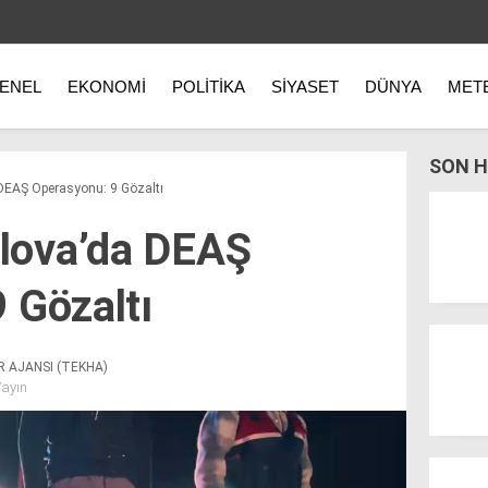
ENEL
EKONOMI
POLITIKA
SIYASET
DÜNYA
MET
SON H
 DEAŞ Operasyonu: 9 Gözaltı
alova’da DEAŞ
 Gözaltı
R AJANSI (TEKHA)
Yayın