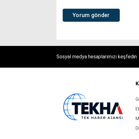
Sosyal medya hesaplarımızı keşfedin
K
G
E
M
D