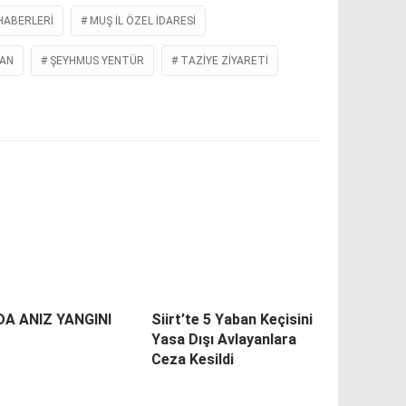
HABERLERI
MUŞ İL ÖZEL İDARESI
AN
ŞEYHMUS YENTÜR
TAZIYE ZIYARETI
DA ANIZ YANGINI
Siirt’te 5 Yaban Keçisini
Yasa Dışı Avlayanlara
Ceza Kesildi