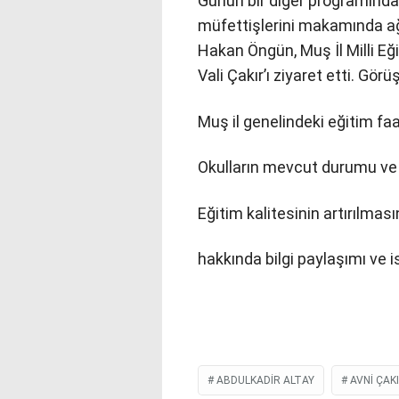
Günün bir diğer programında V
müfettişlerini makamında ağ
Hakan Öngün, Muş İl Milli Eğ
Vali Çakır’ı ziyaret etti. Gör
Muş il genelindeki eğitim faal
Okulların mevcut durumu ve 
Eğitim kalitesinin artırılması
hakkında bilgi paylaşımı ve i
ABDULKADIR ALTAY
AVNI ÇAK