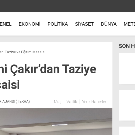
ENEL
EKONOMI
POLITIKA
SIYASET
DÜNYA
MET
SON H
dan Taziye ve Eğitim Mesaisi
ni Çakır’dan Taziye
aisi
R AJANSI (TEKHA)
Muş
Valilik
Yerel Haberler