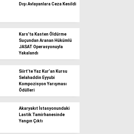
Dışı Avlayanlara Ceza Kesildi
Gündem
Ekonomi
Kars’ta Kasten Öldürme
Politika / Siyaset
Suçundan Aranan Hükümlü
JASAT Operasyonuyla
Dünya
Yakalandı
Spor
Siirt’te Yaz Kur’an Kursu
Magazin
Selahaddin Eyyubi
Kompozisyon Yarışması
Sağlık
Ödülleri
Teknoloji
Akaryakıt İstasyonundaki
Lastik Tamirhanesinde
Yangın Çıktı