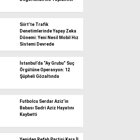
Siirt’te Trafik
Denetimlerinde Yapay Zeka
Dönemi: Yeni Nesil Mobil Hız
Sistemi Devrede
İstanbul’da “Ay Grubu” Suç
Örgütüne Operasyon: 12
Şüpheli Gözaltında
Futbolcu Serdar Aziz’in
Babası Sadri Aziz Hayatını
Kaybetti
Yeniden Refah Partisi Kars İl