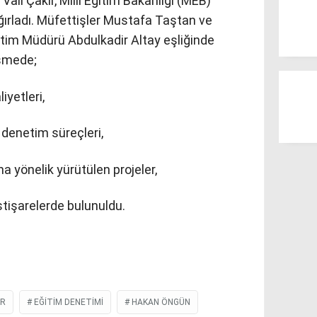
ali Çakır, Milli Eğitim Bakanlığı (MEB)
ırladı. Müfettişler Mustafa Taştan ve
itim Müdürü Abdulkadir Altay eşliğinde
üşmede;
iyetleri,
denetim süreçleri,
na yönelik yürütülen projeler,
stişarelerde bulunuldu.
IR
EĞITIM DENETIMI
HAKAN ÖNGÜN