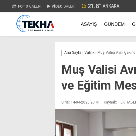
21.8
°
ANKARA
FOTO
GALERİ
VİDEO
GALERİ
ASAYIŞ
GÜNDEM
G
Ana Sayfa
›
Valilik
›
Muş Valisi Avni Çakır’
Muş Valisi Av
ve Eğitim Mes
Giriş: 14-04-2026 20:41
Kaynak: TEK HABE