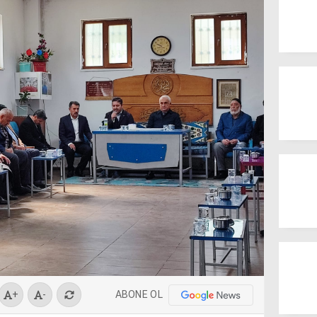
ABONE OL
+
-