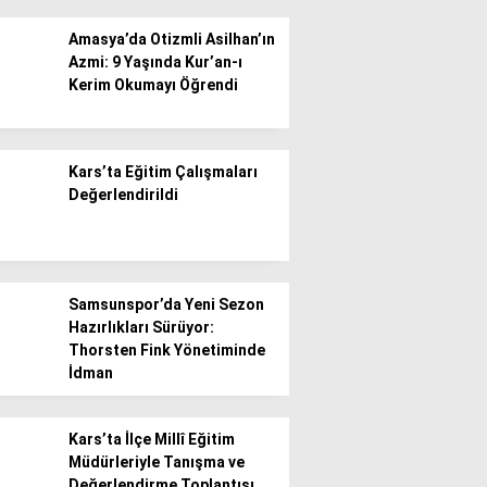
Amasya’da Otizmli Asilhan’ın
Azmi: 9 Yaşında Kur’an-ı
Kerim Okumayı Öğrendi
WhatsApp İhbar
Kars’ta Eğitim Çalışmaları
Hattı
Değerlendirildi
Facebook
Samsunspor’da Yeni Sezon
Hazırlıkları Sürüyor:
Thorsten Fink Yönetiminde
İdman
Instagram
Kars’ta İlçe Millî Eğitim
Müdürleriyle Tanışma ve
Youtube
Değerlendirme Toplantısı