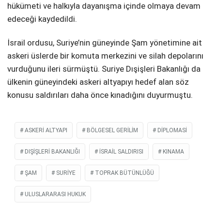
hükümeti ve halkıyla dayanışma içinde olmaya devam
edeceği kaydedildi.
İsrail ordusu, Suriye’nin güneyinde Şam yönetimine ait
askeri üslerde bir komuta merkezini ve silah depolarını
vurduğunu ileri sürmüştü. Suriye Dışişleri Bakanlığı da
ülkenin güneyindeki askeri altyapıyı hedef alan söz
konusu saldırıları daha önce kınadığını duyurmuştu.
ASKERI ALTYAPI
BÖLGESEL GERILIM
DIPLOMASI
DIŞIŞLERI BAKANLIĞI
İSRAIL SALDIRISI
KINAMA
ŞAM
SURİYE
TOPRAK BÜTÜNLÜĞÜ
ULUSLARARASI HUKUK