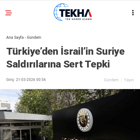
31.2
°
ANKARA
Ana Sayfa
›
Gündem
GALERİ
VİDEO
Türkiye’den İsrail’in Suriye
ASAYIŞ
Saldırılarına Sert Tepki
GÜNDEM
GENEL
Giriş: 21-03-2026 00:56
Gündem
Yayın
EKONOMI
POLITIKA
SIYASET
DÜNYA
METEOROLOJI