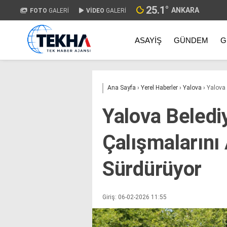
25.1
°
ANKARA
FOTO
GALERİ
VİDEO
GALERİ
ASAYIŞ
GÜNDEM
G
Ana Sayfa
›
Yerel Haberler
›
Yalova
›
Yalova 
Yalova Belediy
Çalışmalarını 
Sürdürüyor
Giriş: 06-02-2026 11:55