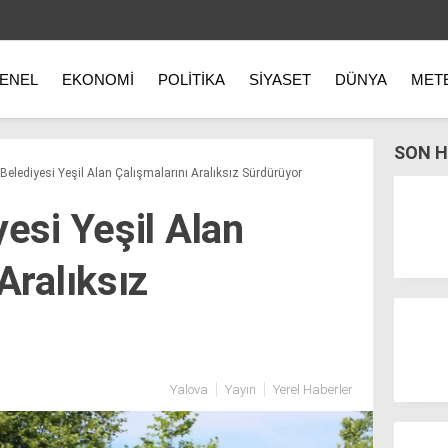
ENEL
EKONOMI
POLITIKA
SIYASET
DÜNYA
MET
SON H
Belediyesi Yeşil Alan Çalışmalarını Aralıksız Sürdürüyor
esi Yeşil Alan
Aralıksız
Yalova
Yayın
Yerel Haberler