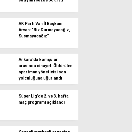
satışları yüzde 50 arttı
AK Parti Van İl Başkanı
Arvas: “Biz Durmayacağız,
Susmayacağız”
Ankara’da komşular
arasında cinayet: Öldürülen
apartman yöneticisi son
yolculuğuna uğurlandı
Süper Lig’de 2. ve 3. hafta
maç programı açıklandı