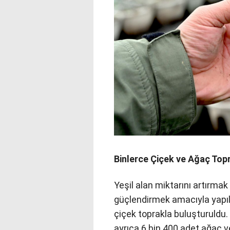
Binlerce Çiçek ve Ağaç Top
Yeşil alan miktarını artırma
güçlendirmek amacıyla yapıl
çiçek toprakla buluşturuldu
ayrıca 6 bin 400 adet ağaç ve