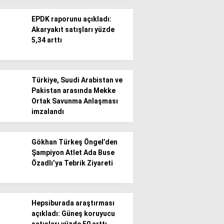
EPDK raporunu açıkladı:
Akaryakıt satışları yüzde
5,34 arttı
WhatsApp İhbar
Türkiye, Suudi Arabistan ve
Hattı
Pakistan arasında Mekke
Ortak Savunma Anlaşması
imzalandı
Facebook
Gökhan Türkeş Öngel’den
Şampiyon Atlet Ada Buse
Özadlı’ya Tebrik Ziyareti
Instagram
Hepsiburada araştırması
açıkladı: Güneş koruyucu
Youtube