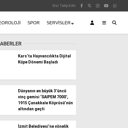
Bizi Takip Edin
EOROLOJI
SPOR
SERVISLER
ABERLER
Kars’ta Hayvancılıkta Dijital
Küpe Dönemi Başladı
Dünyanın en büyük 3’üncü
vinç gemisi ‘SAIPEM 7000’,
1915 Çanakkale Köprüsü’nün
altından geçti
İzmit Belediyesi’ne yönelik