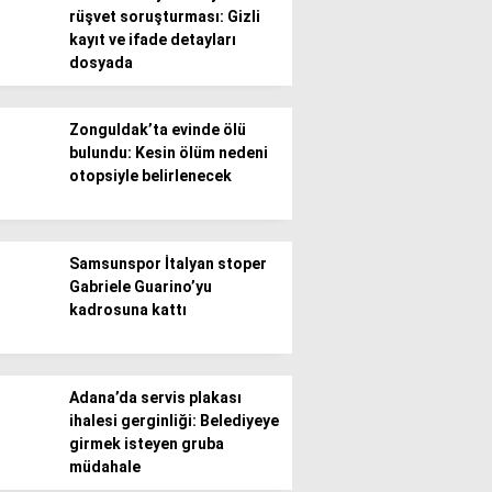
rüşvet soruşturması: Gizli
kayıt ve ifade detayları
Gündem
dosyada
Ekonomi
Zonguldak’ta evinde ölü
Politika / Siyaset
bulundu: Kesin ölüm nedeni
otopsiyle belirlenecek
Dünya
Spor
Samsunspor İtalyan stoper
Magazin
Gabriele Guarino’yu
kadrosuna kattı
Sağlık
Teknoloji
Adana’da servis plakası
ihalesi gerginliği: Belediyeye
girmek isteyen gruba
müdahale