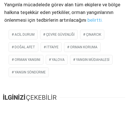
Yangınla mücadelede görev alan tüm ekiplere ve bölge
halkına teşekkür eden yetkililer, orman yangınlarının
önlenmesi için tedbirlerin artırılacağını
belirtti.
ACIL DURUM
ÇEVRE GÜVENLIĞI
ÇINARCIK
DOĞAL AFET
ITFAIYE
ORMAN KORUMA
ORMAN YANGINI
YALOVA
YANGIN MÜDAHALESI
YANGIN SÖNDÜRME
İLGİNİZİ
ÇEKEBİLİR