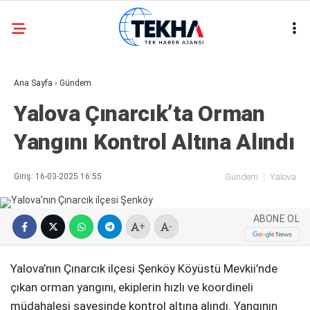
25.7
°
ANKARA
Ana Sayfa
›
Gündem
GALERİ
VİDEO
Yalova Çınarcık’ta Orman
ASAYIŞ
Yangını Kontrol Altına Alındı
GÜNDEM
GENEL
Giriş: 16-03-2025 16:55
Gündem
Yalova
EKONOMI
ABONE OL
POLITIKA
+
-
SIYASET
Yalova’nın Çınarcık ilçesi Şenköy Köyüstü Mevkii’nde
DÜNYA
çıkan orman yangını, ekiplerin hızlı ve koordineli
müdahalesi sayesinde kontrol altına alındı. Yangının
METEOROLOJI