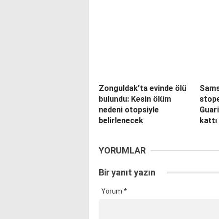
Zonguldak’ta evinde ölü
Sams
bulundu: Kesin ölüm
stope
nedeni otopsiyle
Guar
belirlenecek
kattı
YORUMLAR
Bir yanıt yazın
Yorum
*