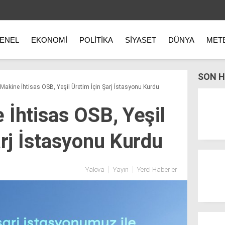
ENEL
EKONOMI
POLITIKA
SIYASET
DÜNYA
MET
SON H
Makine İhtisas OSB, Yeşil Üretim İçin Şarj İstasyonu Kurdu
 İhtisas OSB, Yeşil
arj İstasyonu Kurdu
Yalova
Yayın
Yerel Haberler