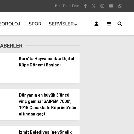
Bizi Takip Edin
EOROLOJI
SPOR
SERVISLER
ABERLER
Kars’ta Hayvancılıkta Dijital
Küpe Dönemi Başladı
Dünyanın en büyük 3’üncü
vinç gemisi ‘SAIPEM 7000’,
1915 Çanakkale Köprüsü’nün
altından geçti
İzmit Belediyesi’ne yönelik