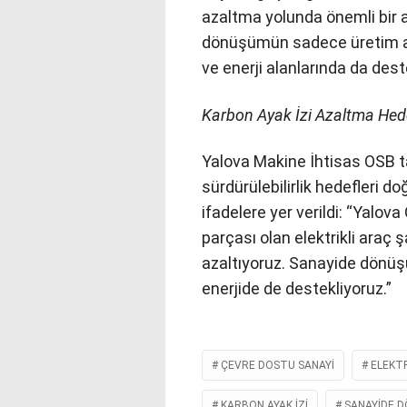
azaltma yolunda önemli bir a
dönüşümün sadece üretim a
ve enerji alanlarında da des
Karbon Ayak İzi Azaltma Hed
Yalova Makine İhtisas OSB t
sürdürülebilirlik hedefleri do
ifadelere yer verildi: “Yalov
parçası olan elektrikli araç
azaltıyoruz. Sanayide dönü
enerjide de destekliyoruz.”
ÇEVRE DOSTU SANAYI
ELEKTR
KARBON AYAK IZI
SANAYIDE 