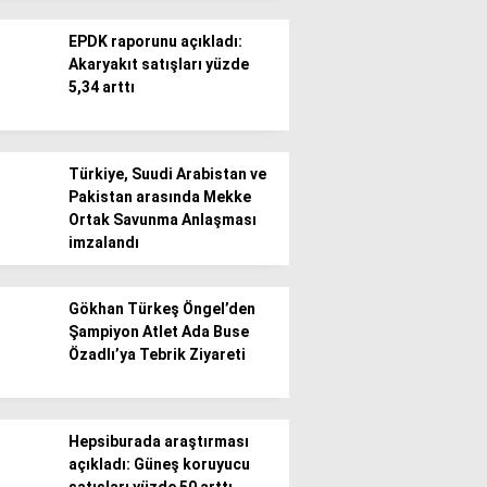
EPDK raporunu açıkladı:
Akaryakıt satışları yüzde
5,34 arttı
WhatsApp İhbar
Türkiye, Suudi Arabistan ve
Hattı
Pakistan arasında Mekke
Ortak Savunma Anlaşması
imzalandı
Facebook
Gökhan Türkeş Öngel’den
Şampiyon Atlet Ada Buse
Özadlı’ya Tebrik Ziyareti
Instagram
Hepsiburada araştırması
açıkladı: Güneş koruyucu
Youtube