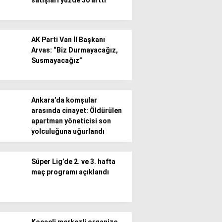
satışları yüzde 50 arttı
AK Parti Van İl Başkanı
Arvas: “Biz Durmayacağız,
Susmayacağız”
Ankara’da komşular
arasında cinayet: Öldürülen
apartman yöneticisi son
yolculuğuna uğurlandı
Süper Lig’de 2. ve 3. hafta
maç programı açıklandı