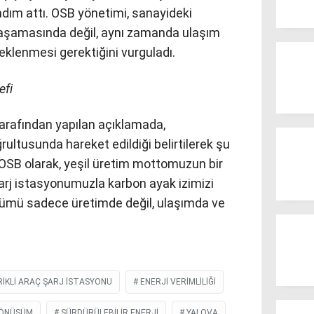
dım attı. OSB yönetimi, sanayideki
şamasında değil, aynı zamanda ulaşım
teklenmesi gerektiğini vurguladı.
efi
arafından yapılan açıklamada,
ğrultusunda hareket edildiği belirtilerek şu
a OSB olarak, yeşil üretim mottomuzun bir
 şarj istasyonumuzla karbon ayak izimizi
şümü sadece üretimde değil, ulaşımda ve
IKLI ARAÇ ŞARJ ISTASYONU
ENERJI VERIMLILIĞI
DÖNÜŞÜM
SÜRDÜRÜLEBILIR ENERJI
YALOVA