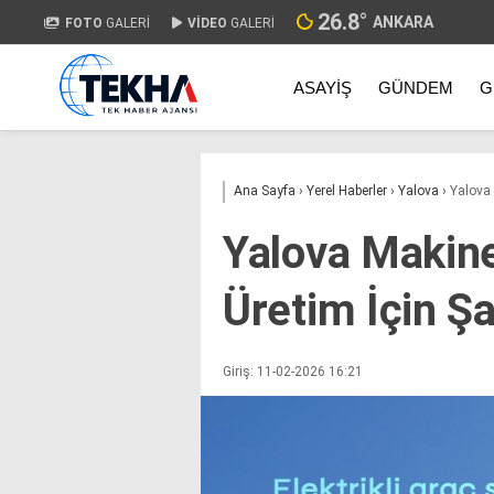
26.8
°
ANKARA
FOTO
GALERİ
VİDEO
GALERİ
ASAYIŞ
GÜNDEM
G
Ana Sayfa
›
Yerel Haberler
›
Yalova
›
Yalova 
Yalova Makine
Üretim İçin Ş
Giriş: 11-02-2026 16:21