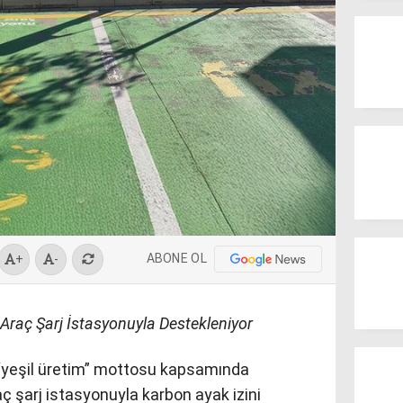
ABONE OL
+
-
 Araç Şarj İstasyonuyla Destekleniyor
 “yeşil üretim” mottosu kapsamında
raç şarj istasyonuyla karbon ayak izini