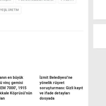
YEŞIL ÜRETIM
anın en büyük
İzmit Belediyesi’ne
ü vinç gemisi
yönelik rüşvet
PEM 7000’, 1915
soruşturması: Gizli kayıt
kkale Köprüsü’nün
ve ifade detayları
dan
dosyada