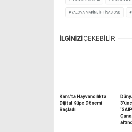
YALOVA MAKINE İHTISAS OSB
İLGİNİZİ
ÇEKEBİLİR
Kars’ta Hayvancılıkta
Düny
Dijital Küpe Dönemi
3’ünc
Başladı
‘SAI
Çana
altın