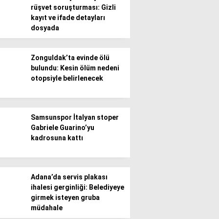
rüşvet soruşturması: Gizli
kayıt ve ifade detayları
Gündem
dosyada
Ekonomi
Zonguldak’ta evinde ölü
Politika / Siyaset
bulundu: Kesin ölüm nedeni
otopsiyle belirlenecek
Dünya
Spor
Samsunspor İtalyan stoper
Magazin
Gabriele Guarino’yu
kadrosuna kattı
Sağlık
Teknoloji
Adana’da servis plakası
ihalesi gerginliği: Belediyeye
girmek isteyen gruba
müdahale