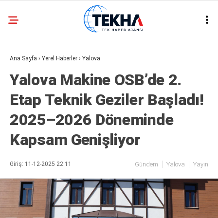
31.2
°
ANKARA
Ana Sayfa
›
Yerel Haberler
›
Yalova
GALERİ
VİDEO
Yalova Makine OSB’de 2.
ASAYIŞ
Etap Teknik Geziler Başladı!
GÜNDEM
2025–2026 Döneminde
GENEL
Kapsam Genişliyor
EKONOMI
POLITIKA
Giriş: 11-12-2025 22:11
Gündem
Yalova
Yayın
SIYASET
DÜNYA
METEOROLOJI