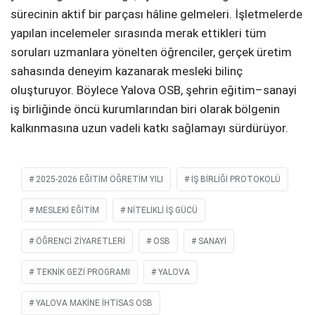
sürecinin aktif bir parçası hâline gelmeleri. İşletmelerde
yapılan incelemeler sırasında merak ettikleri tüm
soruları uzmanlara yönelten öğrenciler, gerçek üretim
sahasında deneyim kazanarak mesleki bilinç
oluşturuyor. Böylece Yalova OSB, şehrin eğitim–sanayi
iş birliğinde öncü kurumlarından biri olarak bölgenin
kalkınmasına uzun vadeli katkı sağlamayı sürdürüyor.
2025-2026 EĞITIM ÖĞRETIM YILI
IŞ BIRLIĞI PROTOKOLÜ
MESLEKI EĞITIM
NITELIKLI IŞ GÜCÜ
ÖĞRENCI ZIYARETLERI
OSB
SANAYI
TEKNIK GEZI PROGRAMI
YALOVA
YALOVA MAKINE İHTISAS OSB