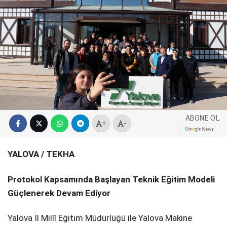
SPOR
SERVISLER
WhatsApp İhbar
Hattı
Facebook
ABONE OL
+
-
YALOVA / TEKHA
Instagram
Protokol Kapsamında Başlayan Teknik Eğitim Modeli
Youtube
Güçlenerek Devam Ediyor
Yalova İl Millî Eğitim Müdürlüğü ile Yalova Makine