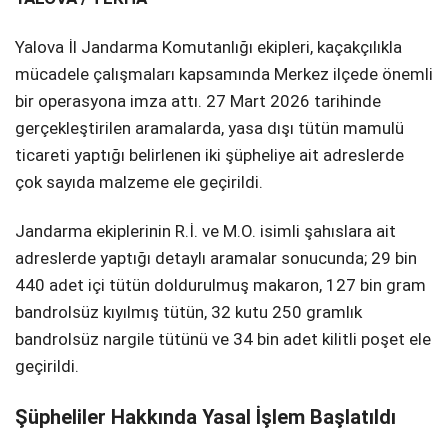
SPOR
Yalova İl Jandarma Komutanlığı ekipleri, kaçakçılıkla
mücadele çalışmaları kapsamında Merkez ilçede önemli
SERVISLER
WhatsApp İhbar
bir operasyona imza attı. 27 Mart 2026 tarihinde
Hattı
gerçekleştirilen aramalarda, yasa dışı tütün mamulü
ticareti yaptığı belirlenen iki şüpheliye ait adreslerde
çok sayıda malzeme ele geçirildi.
Facebook
Jandarma ekiplerinin R.İ. ve M.O. isimli şahıslara ait
adreslerde yaptığı detaylı aramalar sonucunda; 29 bin
440 adet içi tütün doldurulmuş makaron, 127 bin gram
bandrolsüz kıyılmış tütün, 32 kutu 250 gramlık
Instagram
bandrolsüz nargile tütünü ve 34 bin adet kilitli poşet ele
geçirildi.
Youtube
Şüpheliler Hakkında Yasal İşlem Başlatıldı