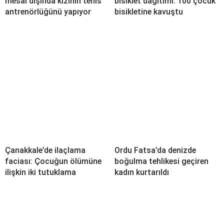
mesai dışında kızının tenis
bisiklet dağıtımı: 100 çocuk
antrenörlüğünü yapıyor
bisikletine kavuştu
Çanakkale’de ilaçlama
Ordu Fatsa’da denizde
faciası: Çocuğun ölümüne
boğulma tehlikesi geçiren
ilişkin iki tutuklama
kadın kurtarıldı