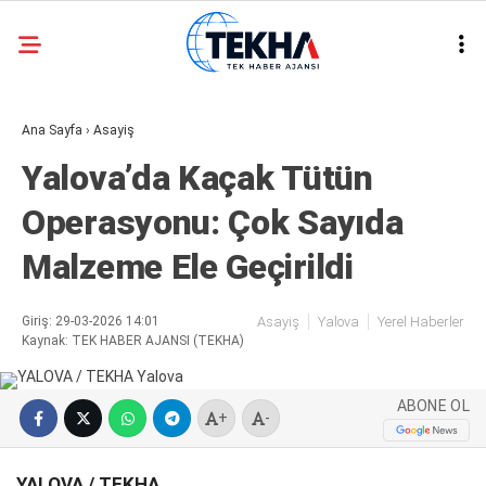
31.2
°
ANKARA
Ana Sayfa
›
Asayiş
GALERİ
VİDEO
Yalova’da Kaçak Tütün
ASAYIŞ
Operasyonu: Çok Sayıda
GÜNDEM
Malzeme Ele Geçirildi
GENEL
EKONOMI
Giriş: 29-03-2026 14:01
Asayiş
Yalova
Yerel Haberler
Kaynak: TEK HABER AJANSI (TEKHA)
POLITIKA
SIYASET
ABONE OL
+
-
DÜNYA
YALOVA / TEKHA
METEOROLOJI