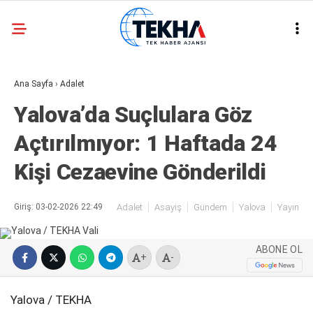
32.3
°
ANKARA
Ana Sayfa
›
Adalet
GALERİ
VİDEO
Yalova’da Suçlulara Göz
ASAYIŞ
Açtırılmıyor: 1 Haftada 24
GÜNDEM
Kişi Cezaevine Gönderildi
GENEL
EKONOMI
Giriş: 03-02-2026 22:49
Adalet
Asayiş
Gündem
Yalova
Yayın
POLITIKA
ABONE OL
SIYASET
+
-
DÜNYA
Yalova / TEKHA
METEOROLOJI