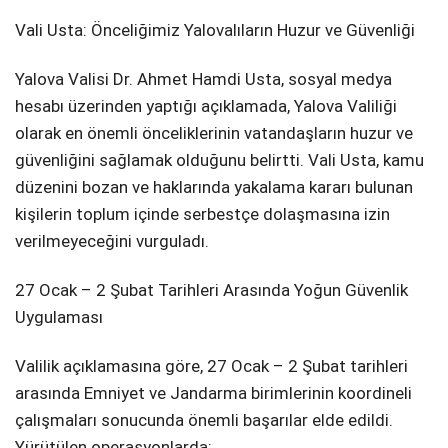
Vali Usta: Önceliğimiz Yalovalıların Huzur ve Güvenliği
SPOR
SERVISLER
Yalova Valisi Dr. Ahmet Hamdi Usta, sosyal medya
WhatsApp İhbar
hesabı üzerinden yaptığı açıklamada, Yalova Valiliği
Hattı
olarak en önemli önceliklerinin vatandaşların huzur ve
güvenliğini sağlamak olduğunu belirtti. Vali Usta, kamu
düzenini bozan ve haklarında yakalama kararı bulunan
Facebook
kişilerin toplum içinde serbestçe dolaşmasına izin
verilmeyeceğini vurguladı.
27 Ocak – 2 Şubat Tarihleri Arasında Yoğun Güvenlik
Uygulaması
Instagram
Valilik açıklamasına göre, 27 Ocak – 2 Şubat tarihleri
Youtube
arasında Emniyet ve Jandarma birimlerinin koordineli
çalışmaları sonucunda önemli başarılar elde edildi.
Yürütülen operasyonlarda;